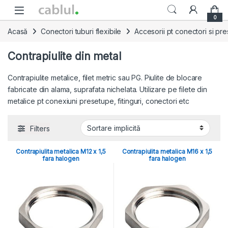
Skip to navigation
Skip to content
0
Acasă
Conectori tuburi flexibile
Accesorii pt conectori si pr
Contrapiulite din metal
Contrapiulite metalice, filet metric sau PG. Piulite de blocare
fabricate din alama, suprafata nichelata. Utilizare pe filete din
metalice pt conexiuni presetupe, fitinguri, conectori etc
Filters
Contrapiulita metalica M12 x 1,5
Contrapiulita metalica M16 x 1,5
fara halogen
fara halogen