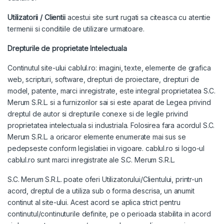
Utilizatorii / Clientii
acestui site sunt rugati sa citeasca cu atentie
termenii si conditiile de utilizare urmatoare.
Drepturile de proprietate Intelectuala
Continutul site-ului cablul.ro: imagini, texte, elemente de grafica
web, scripturi, software, drepturi de proiectare, drepturi de
model, patente, marci inregistrate, este integral proprietatea S.C.
Merum S.R.L. si a furnizorilor sai si este aparat de Legea privind
dreptul de autor si drepturile conexe si de legile privind
proprietatea intelectuala si industriala. Folosirea fara acordul S.C.
Merum S.R.L. a oricaror elemente enumerate mai sus se
pedepseste conform legislatiei in vigoare. cablul.ro si logo-ul
cablul.ro sunt marci inregistrate ale S.C. Merum S.R.L.
S.C. Merum S.R.L. poate oferi Utilizatorului/Clientului, printr-un
acord, dreptul de a utiliza sub o forma descrisa, un anumit
continut al site-ului. Acest acord se aplica strict pentru
continutul/continuturile definite, pe o perioada stabilita in acord