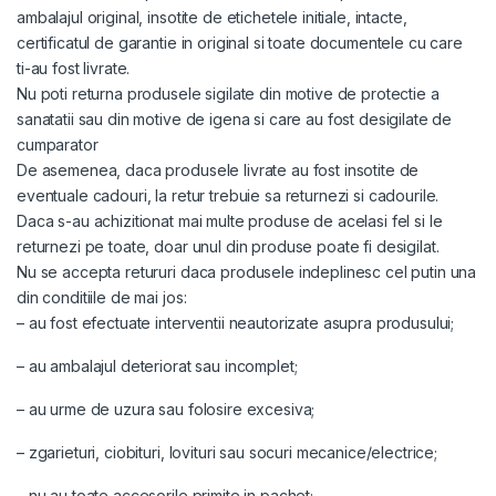
ambalajul original, insotite de etichetele initiale, intacte,
certificatul de garantie in original si toate documentele cu care
ti-au fost livrate.
Nu poti returna produsele sigilate din motive de protectie a
sanatatii sau din motive de igena si care au fost desigilate de
cumparator
De asemenea, daca produsele livrate au fost insotite de
eventuale cadouri, la retur trebuie sa returnezi si cadourile.
Daca s-au achizitionat mai multe produse de acelasi fel si le
returnezi pe toate, doar unul din produse poate fi desigilat.
Nu se accepta retururi daca produsele indeplinesc cel putin una
din conditiile de mai jos:
– au fost efectuate interventii neautorizate asupra produsului;
– au ambalajul deteriorat sau incomplet;
– au urme de uzura sau folosire excesiva;
– zgarieturi, ciobituri, lovituri sau socuri mecanice/electrice;
– nu au toate accesorile primite in pachet;