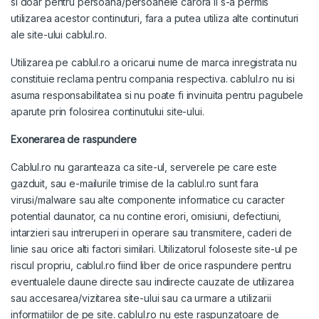
si doar pentru persoana/persoanele carora li s-a permis
utilizarea acestor continuturi, fara a putea utiliza alte continuturi
ale site-ului cablul.ro.
Utilizarea pe cablul.ro a oricarui nume de marca inregistrata nu
constituie reclama pentru compania respectiva. cablul.ro nu isi
asuma responsabilitatea si nu poate fi invinuita pentru pagubele
aparute prin folosirea continutului site-ului.
Exonerarea de raspundere
Cablul.ro nu garanteaza ca site-ul, serverele pe care este
gazduit, sau e-mailurile trimise de la cablul.ro sunt fara
virusi/malware sau alte componente informatice cu caracter
potential daunator, ca nu contine erori, omisiuni, defectiuni,
intarzieri sau intreruperi in operare sau transmitere, caderi de
linie sau orice alti factori similari. Utilizatorul foloseste site-ul pe
riscul propriu, cablul.ro fiind liber de orice raspundere pentru
eventualele daune directe sau indirecte cauzate de utilizarea
sau accesarea/vizitarea site-ului sau ca urmare a utilizarii
informatiilor de pe site. cablul.ro nu este raspunzatoare de