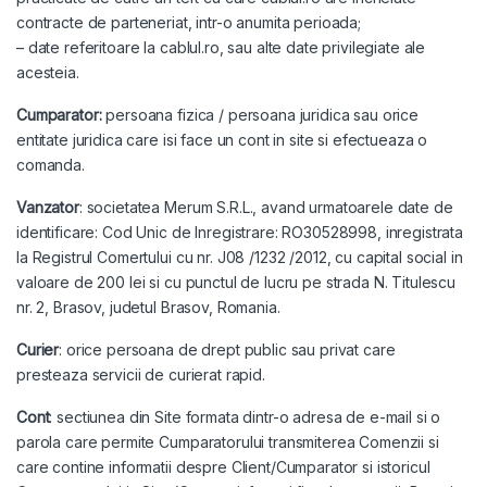
contracte de parteneriat, intr-o anumita perioada;
– date referitoare la cablul.ro, sau alte date privilegiate ale
acesteia.
Cumparator:
persoana fizica / persoana juridica sau orice
entitate juridica care isi face un cont in site si efectueaza o
comanda.
Vanzator
: societatea Merum S.R.L., avand urmatoarele date de
identificare: Cod Unic de Inregistrare: RO30528998, inregistrata
la Registrul Comertului cu nr. J08 /1232 /2012, cu capital social in
valoare de 200 lei si cu punctul de lucru pe strada N. Titulescu
nr. 2, Brasov, judetul Brasov, Romania.
Curier
: orice persoana de drept public sau privat care
presteaza servicii de curierat rapid.
Cont
: sectiunea din Site formata dintr-o adresa de e-mail si o
parola care permite Cumparatorului transmiterea Comenzii si
care contine informatii despre Client/Cumparator si istoricul