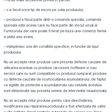
– s-a facut orice tip de inscris pe cutia produsului;
– produsul a facut parte dintr-o comanda speciala, comanda
speciala este aceea care nu face parte din stocul uzual al
Furnizorului dar care poate fi livrat pe baza unei comenzi ferme
si plata unui avans;
– indeplinesc una din conditiile specifice, in functie de tipul
produsului.
Nu se accepta retur produse care prezinta defecte cauzate de
utilizarea acestuia cu produse /accesorii /software si /sau
servicii care nu sunt compatibile cu produsul cumparat ;produse
cu defecte cauzate de scurtcicuitarea acumulatorului, de faptul
ca sigiliile de protectie a acumulatorului sau celulele acestuia
sunt deteriorate sau prezinta semne de interventie neautorizata.
Nu se accepta retur produse pentru care deschiderea,
modificarea sau repararea produsului a fost efectuata de catre
o alta entitate decat centrele autorizate de service sau daca