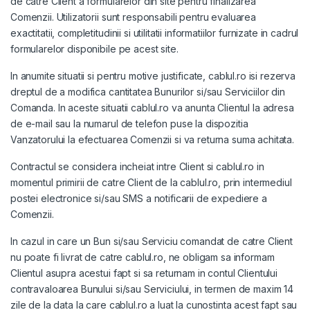
de catre Client a formularelor din site pentru finalizarea
Comenzii. Utilizatorii sunt responsabili pentru evaluarea
exactitatii, completitudinii si utilitatii informatiilor furnizate in cadrul
formularelor disponibile pe acest site.
In anumite situatii si pentru motive justificate, cablul.ro isi rezerva
dreptul de a modifica cantitatea Bunurilor si/sau Serviciilor din
Comanda. In aceste situatii cablul.ro va anunta Clientul la adresa
de e-mail sau la numarul de telefon puse la dispozitia
Vanzatorului la efectuarea Comenzii si va returna suma achitata.
Contractul se considera incheiat intre Client si cablul.ro in
momentul primirii de catre Client de la cablul.ro, prin intermediul
postei electronice si/sau SMS a notificarii de expediere a
Comenzii.
In cazul in care un Bun si/sau Serviciu comandat de catre Client
nu poate fi livrat de catre cablul.ro, ne obligam sa informam
Clientul asupra acestui fapt si sa returnam in contul Clientului
contravaloarea Bunului si/sau Serviciului, in termen de maxim 14
zile de la data la care cablul.ro a luat la cunostinta acest fapt sau