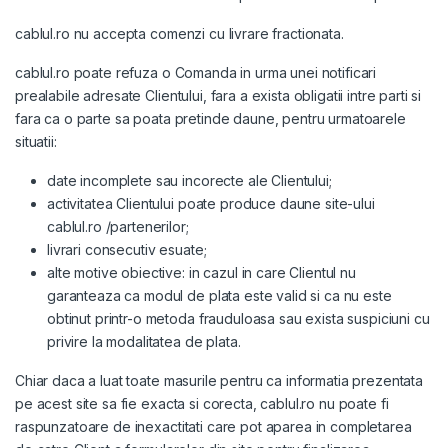
cablul.ro nu accepta comenzi cu livrare fractionata.
cablul.ro poate refuza o Comanda in urma unei notificari
prealabile adresate Clientului, fara a exista obligatii intre parti si
fara ca o parte sa poata pretinde daune, pentru urmatoarele
situatii:
date incomplete sau incorecte ale Clientului;
activitatea Clientului poate produce daune site-ului
cablul.ro /partenerilor;
livrari consecutiv esuate;
alte motive obiective: in cazul in care Clientul nu
garanteaza ca modul de plata este valid si ca nu este
obtinut printr-o metoda frauduloasa sau exista suspiciuni cu
privire la modalitatea de plata.
Chiar daca a luat toate masurile pentru ca informatia prezentata
pe acest site sa fie exacta si corecta, cablul.ro nu poate fi
raspunzatoare de inexactitati care pot aparea in completarea