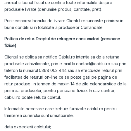
anexat si bonul fiscal ce contine toate informatiile despre
produsele livrate (denumire produs, cantitate, pret).
Prin semnarea bonului de livrare Clientul recunoaste primirea in
bune conditii si in totalitate a produselor Comandate.
Politica de retur. Dreptul de retragere consumatori (persoane
fizice)
Clientul se obliga sa notifice Cablul.ro intentia sa de a returna
produsele achizitionate, prin e-mail la contact@cablul.ro sau prin
telefon la numarul 0368 003 444 sau sa efectueze returul prin
facilitatea de retururi on-line ce se poate gasi pe
pagina de
retur produse
, in termen de maxim 14 de zile calendaristice de la
primirea produselor, pentru persoane fizice. In caz contrar,
cablul.ro poate refuza coletul.
Informatiile necesare care trebuie furnizate cablul.ro pentru
trimiterea curierului sunt urmatoarele:
data expedierii coletului;