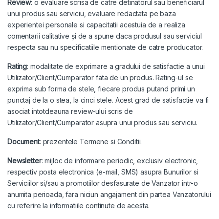
Review
: o evaluare scrisa de catre detinatorul sau beneficiarul
unui produs sau serviciu, evaluare redactata pe baza
experientei personale si capacitatii acestuia de a realiza
comentarii calitative și de a spune daca produsul sau serviciul
respecta sau nu specificatiile mentionate de catre producator.
Rating
: modalitate de exprimare a gradului de satisfactie a unui
Utilizator/Client/Cumparator fata de un produs. Rating-ul se
exprima sub forma de stele, fiecare produs putand primi un
punctaj de la o stea, la cinci stele. Acest grad de satisfactie va fi
asociat intotdeauna review-ului scris de
Utilizator/Client/Cumparator asupra unui produs sau serviciu.
Document
: prezentele Termene si Conditii.
Newsletter
: mijloc de informare periodic, exclusiv electronic,
respectiv posta electronica (e-mail, SMS) asupra Bunurilor si
Serviciilor si/sau a promotiilor desfasurate de Vanzator intr-o
anumita perioada, fara niciun angajament din partea Vanzatorului
cu referire la informatiile continute de acesta.