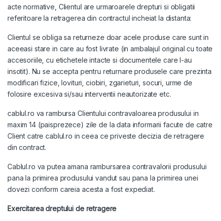
acte normative, Clientul are urmaroarele drepturi si obligatii
referitoare la retragerea din contractul incheiat la distanta:
Clientul se obliga sa returneze doar acele produse care sunt in
aceeasi stare in care au fost livrate (in ambalajul original cu toate
accesoriile, cu etichetele intacte si documentele care l-au
insotit). Nu se accepta pentru returnare produsele care prezinta
modificari fizice, lovituri, ciobiri, zgarieturi, socuri, urme de
folosire excesiva si/sau interventii neautorizate etc.
cablul.ro va rambursa Clientului contravaloarea produsului in
maxim 14 (paisprezece) zile de la data informarii facute de catre
Client catre cablul.ro in ceea ce priveste decizia de retragere
din contract.
Cablul.ro va putea amana rambursarea contravalorii produsului
pana la primirea produsului vandut sau pana la primirea unei
dovezi conform careia acesta a fost expediat.
Exercitarea dreptului de retragere