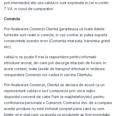
prin intermediul site-ului cablul.ro sunt exprimate in Lei si contin
T.V.A. in cosul de cumparaturi.
Comanda
Prin finalizarea Comenzii Clientul garanteaza ca toate datele
furnizate sunt reale si corecte, in caz contrar ar putea suporta
consecintele acestor erori (Comanda intarziata, transmisa gresit
etc).
cablul.ro nu poate fi tras la raspundere pentru informatii
introduse eronat, din care pot decurge intarzieri de livrare. In
acest context, toate taxele de transport efectuat in vederea
reexpedierii Comenzii vor cadea in sarcina Clientului.
Prin finalizarea Comenzii, Clientul se declara de acord ca un
reprezentant cablul.ro sa il contacteze prin orice mijloc
disponibil convenit de catre Parti (e-mail/telefon/etc) pentru
confirmarea personala a Comenzii. Contractul dvs. de a cumpara
aceste produse nu este incheiat complet pana cand nu vom
trimite un e-mail care va anunta ca produsele au fost expediate.