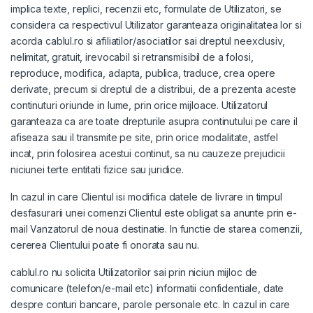
implica texte, replici, recenzii etc, formulate de Utilizatori, se
considera ca respectivul Utilizator garanteaza originalitatea lor si
acorda cablul.ro si afiliatilor/asociatilor sai dreptul neexclusiv,
nelimitat, gratuit, irevocabil si retransmisibil de a folosi,
reproduce, modifica, adapta, publica, traduce, crea opere
derivate, precum si dreptul de a distribui, de a prezenta aceste
continuturi oriunde in lume, prin orice mijloace. Utilizatorul
garanteaza ca are toate drepturile asupra continutului pe care il
afiseaza sau il transmite pe site, prin orice modalitate, astfel
incat, prin folosirea acestui continut, sa nu cauzeze prejudicii
niciunei terte entitati fizice sau juridice.
In cazul in care Clientul isi modifica datele de livrare in timpul
desfasurarii unei comenzi Clientul este obligat sa anunte prin e-
mail Vanzatorul de noua destinatie. In functie de starea comenzii,
cererea Clientului poate fi onorata sau nu.
cablul.ro nu solicita Utilizatorilor sai prin niciun mijloc de
comunicare (telefon/e-mail etc) informatii confidentiale, date
despre conturi bancare, parole personale etc. In cazul in care