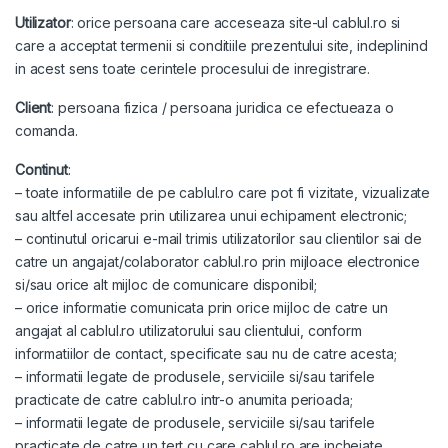
Utilizator
: orice persoana care acceseaza site-ul cablul.ro si
care a acceptat termenii si conditiile prezentului site, indeplinind
in acest sens toate cerintele procesului de inregistrare.
Client
: persoana fizica / persoana juridica ce efectueaza o
comanda.
Continut
:
– toate informatiile de pe cablul.ro care pot fi vizitate, vizualizate
sau altfel accesate prin utilizarea unui echipament electronic;
– continutul oricarui e-mail trimis utilizatorilor sau clientilor sai de
catre un angajat/colaborator cablul.ro prin mijloace electronice
si/sau orice alt mijloc de comunicare disponibil;
– orice informatie comunicata prin orice mijloc de catre un
angajat al cablul.ro utilizatorului sau clientului, conform
informatiilor de contact, specificate sau nu de catre acesta;
– informatii legate de produsele, serviciile si/sau tarifele
practicate de catre cablul.ro intr-o anumita perioada;
– informatii legate de produsele, serviciile si/sau tarifele
practicate de catre un tert cu care cablul.ro are incheiate