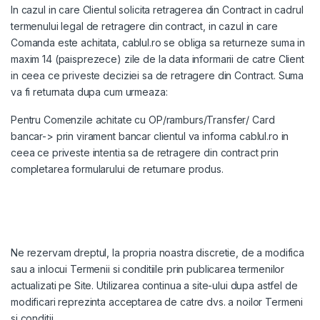
In cazul in care Clientul solicita retragerea din Contract in cadrul
termenului legal de retragere din contract, in cazul in care
Comanda este achitata, cablul.ro se obliga sa returneze suma in
maxim 14 (paisprezece) zile de la data informarii de catre Client
in ceea ce priveste deciziei sa de retragere din Contract. Suma
va fi returnata dupa cum urmeaza:
Pentru Comenzile achitate cu OP/ramburs/Transfer/ Card
bancar-> prin virament bancar clientul va informa cablul.ro in
ceea ce priveste intentia sa de retragere din contract prin
completarea
formularului de returnare produs
.
Ne rezervam dreptul, la propria noastra discretie, de a modifica
sau a inlocui Termenii si conditiile prin publicarea termenilor
actualizati pe Site. Utilizarea continua a site-ului dupa astfel de
modificari reprezinta acceptarea de catre dvs. a noilor Termeni
si conditii.