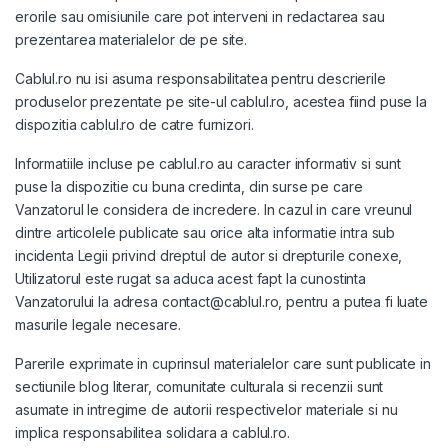
erorile sau omisiunile care pot interveni in redactarea sau
prezentarea materialelor de pe site.
Cablul.ro nu isi asuma responsabilitatea pentru descrierile
produselor prezentate pe site-ul cablul.ro, acestea fiind puse la
dispozitia cablul.ro de catre furnizori.
Informatiile incluse pe cablul.ro au caracter informativ si sunt
puse la dispozitie cu buna credinta, din surse pe care
Vanzatorul le considera de incredere. In cazul in care vreunul
dintre articolele publicate sau orice alta informatie intra sub
incidenta Legii privind dreptul de autor si drepturile conexe,
Utilizatorul este rugat sa aduca acest fapt la cunostinta
Vanzatorului la adresa contact@cablul.ro, pentru a putea fi luate
masurile legale necesare.
Parerile exprimate in cuprinsul materialelor care sunt publicate in
sectiunile blog literar, comunitate culturala si recenzii sunt
asumate in intregime de autorii respectivelor materiale si nu
implica responsabilitea solidara a cablul.ro.