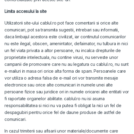
Limita accesului la site
Utilizatorii site-ului cablul.ro pot face comentarii si orice alte
comunicari, pot sa transmita sugestii, intrebari sau informatii,
daca limbajul acestora este civilizat, iar continutul comunicarilor
nu este ilegal, obscen, amenintator, defaimator, nu tulbura in nici
un fel viata privata a altor persoane, nu incalca drepturile de
proprietate intelectuala, nu contine virusi, nu serveste unor
campanii de promovare care nu au legatura cu cablul.ro, nu sunt
e-mailuri in masa ori orice alta forma de spam. Persoanele care
vor utiliza o adresa falsa de e-mail ori vor transmite mesaje
electronice sau orice alte comunicari in numele unei alte
persoane fizice sau juridice ori in numele oricarei alte entitati vor
fi raportate organelor abilitate. cablul.ro nu isi asuma
responsabilitatea si nici nu va putea fi obligat la nici un fel de
despagubiri pentru orice fel de daune produse de astfel de
comunicari.
In cazul trimiterii sau afisarii unor materiale/documente care