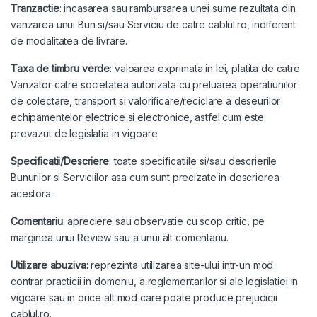
Tranzactie
: incasarea sau rambursarea unei sume rezultata din
vanzarea unui Bun si/sau Serviciu de catre cablul.ro, indiferent
de modalitatea de livrare.
Taxa de timbru verde
: valoarea exprimata in lei, platita de catre
Vanzator catre societatea autorizata cu preluarea operatiunilor
de colectare, transport si valorificare/reciclare a deseurilor
echipamentelor electrice si electronice, astfel cum este
prevazut de legislatia in vigoare.
Specificatii/Descriere
: toate specificatiile si/sau descrierile
Bunurilor si Serviciilor asa cum sunt precizate in descrierea
acestora.
Comentariu
: apreciere sau observatie cu scop critic, pe
marginea unui Review sau a unui alt comentariu.
Utilizare abuziva:
reprezinta utilizarea site-ului intr-un mod
contrar practicii in domeniu, a reglementarilor si ale legislatiei in
vigoare sau in orice alt mod care poate produce prejudicii
cablul.ro.