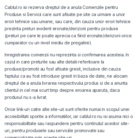
Cablul.ro isi rezerva dreptul de a anula Comenzile pentru
Produse si Servicii care sunt afisate pe site ca urmare a unor
erori tehnice sau umane, sau care, din cauza unor erori tehnice
prezinta preturi evident eronate/derizorii pentru produse
(preturi pe care le poate aprecia ca fiind eronate/derizorii orice
cumparator cu un nivel mediu de pregatire).
Inregistrarea comenzii nu reprezinta si confirmarea acesteia. In
cazul in care preturile sau alte detalii referitoare la
produse/promotii au fost afisate gresit, inclusive din cauza
faptului ca au fost introduse gresit in baza de date, ne alocam
dreptul de a anula livrarea respectivului produs si de a anunta
clientul in cel mai scurt timp despre eroarea aparuta, daca
produsul nu s-a livrat.
Orice link-uri catre alte site-uri sunt oferite numai in scopul unei
accesibilitati sporite a informatiilor, iar cablul.ro nu isi asuma nici o
responsabilitate sau raspundere pentru continutul acestor site-
uri, pentru produsele sau serviciile promovate sau
comercializate prin aceste site-uri.