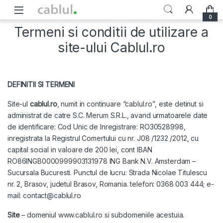
Skip to navigation
Skip to content
0
Termeni si conditii de utilizare a
site-ului Cablul.ro
DEFINITII SI TERMENI
Site-ul
cablul.ro
, numit in continuare “cablul.ro”, este detinut si
administrat de catre S.C. Merum S.R.L., avand urmatoarele date
de identificare: Cod Unic de Inregistrare: RO30528998,
inregistrata la Registrul Comertului cu nr. J08 /1232 /2012, cu
capital social in valoare de 200 lei, cont IBAN
RO86INGB0000999903131978 ING Bank N.V. Amsterdam –
Sucursala Bucuresti. Punctul de lucru: Strada Nicolae Titulescu
nr. 2, Brasov, judetul Brasov, Romania. telefon: 0368 003 444; e-
mail: contact@cablul.ro
Site
– domeniul www.cablul.ro si subdomeniile acestuia.