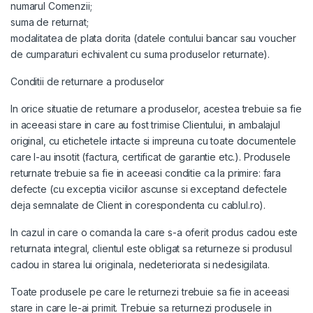
numarul Comenzii;
suma de returnat;
modalitatea de plata dorita (datele contului bancar sau voucher
de cumparaturi echivalent cu suma produselor returnate).
Conditii de returnare a produselor
In orice situatie de returnare a produselor, acestea trebuie sa fie
in aceeasi stare in care au fost trimise Clientului, in ambalajul
original, cu etichetele intacte si impreuna cu toate documentele
care l-au insotit (factura, certificat de garantie etc.). Produsele
returnate trebuie sa fie in aceeasi conditie ca la primire: fara
defecte (cu exceptia viciilor ascunse si exceptand defectele
deja semnalate de Client in corespondenta cu cablul.ro).
In cazul in care o comanda la care s-a oferit produs cadou este
returnata integral, clientul este obligat sa returneze si produsul
cadou in starea lui originala, nedeteriorata si nedesigilata.
Toate produsele pe care le returnezi trebuie sa fie in aceeasi
stare in care le-ai primit. Trebuie sa returnezi produsele in