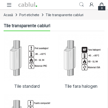
Skip to navigation
Skip to content
0
Acasă
Port etichete
Tile transparente cabluri
Tile transparente cabluri
Tile standard
Tile fara halogen