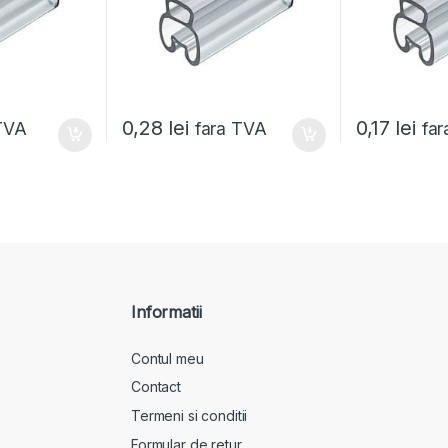
0,28
lei
0,17
lei
TVA
fara TVA
fa
Informatii
Contul meu
Contact
Termeni si conditii
Formular de retur