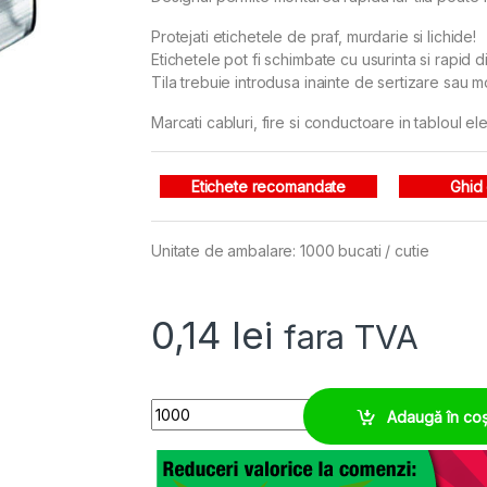
Protejati etichetele de praf, murdarie si lichide!
Etichetele pot fi schimbate cu usurinta si rapid din
Tila trebuie introdusa inainte de sertizare sau m
Marcati cabluri, fire si conductoare in tabloul el
Etichete recomandate
Ghid
Unitate de ambalare: 1000 bucati / cutie
0,14
lei
fara TVA
Tila transparenta 4 x 12, ⌀ aplicare 4 - 6,5 mm q
Adaugă în co