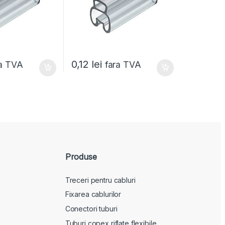
0,12
lei
ra TVA
fara TVA
Produse
Treceri pentru cabluri
Fixarea cablurilor
Conectori tuburi
Tuburi copex riflate flexibile