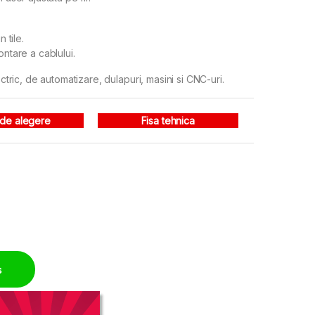
 tile.
ontare a cablului.
ectric, de automatizare, dulapuri, masini si CNC-uri.
 de alegere
Fisa tehnica
uantity
ș