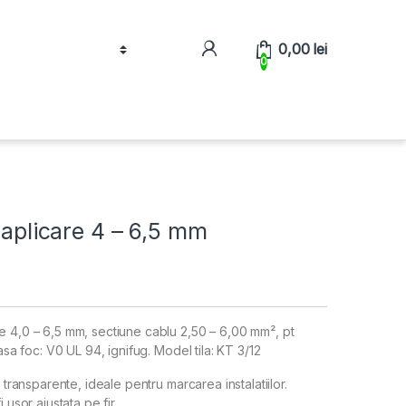
0,00
lei
0
 aplicare 4 – 6,5 mm
e 4,0 – 6,5 mm, sectiune cablu 2,50 – 6,00 mm², pt
asa foc: V0 UL 94, ignifug. Model tila: KT 3/12
 transparente, ideale pentru marcarea instalatiilor.
 usor ajustata pe fir.