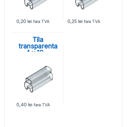
0,20
lei
0,25
lei
fara TVA
fara TVA
Tila
transparenta
4 x 10, ⌀
aplicare 15 –
23 mm
0,40
lei
fara TVA