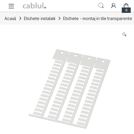
Skip to navigation
Skip to content
0
Acasă
Etichete instalatii
Etichete - montaj in tile transparente
🔍