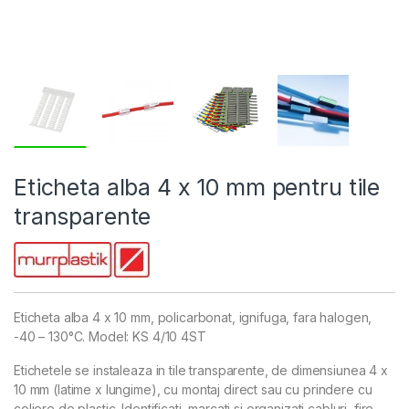
Eticheta alba 4 x 10 mm pentru tile
transparente
Eticheta alba 4 x 10 mm, policarbonat, ignifuga, fara halogen,
-40 – 130°C. Model: KS 4/10 4ST
Etichetele se instaleaza in tile transparente, de dimensiunea 4 x
10 mm (latime x lungime), cu montaj direct sau cu prindere cu
coliere de plastic. Identificati, marcati si organizati cabluri, fire,