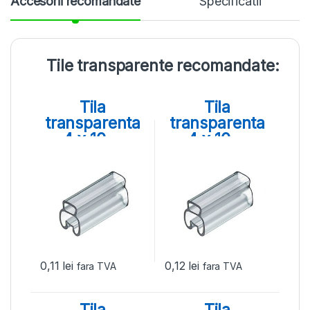
Accesorii recomandate
Specificatii
Tile transparente recomandate:
Tila
Tila
transparenta
transparenta
4 x 10, ⌀
4 x 10, ⌀
aplicare 1,3 –
aplicare 1,8 –
2 mm
2,5 mm
0,11
lei
0,12
lei
fara TVA
fara TVA