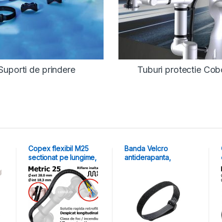
Suporti de prindere
Tuburi protectie Cob
Copex flexibil M25
Banda Velcro
sectionat pe lungime,
antiderapanta,
protectie cabluri
lungime 250-750 mm
cobots