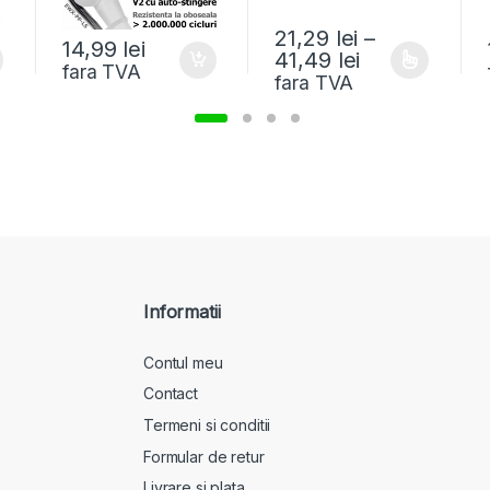
21,29
lei
–
14,99
lei
41,49
lei
fara TVA
fara TVA
Informatii
Contul meu
Contact
Termeni si conditii
Formular de retur
Livrare si plata