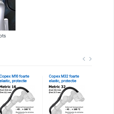
ots
Copex M16 foarte
Copex M32 foarte
Tub M16 r
elastic, protectie
elastic, protectie
extrema l
roboti colaborativi
roboti colaborativi
protectie