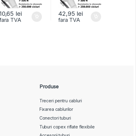
10,65
lei
42,95
lei
14,39
fara TVA
fara TVA
fara T
Produse
Treceri pentru cabluri
Fixarea cablurilor
Conectori tuburi
Tuburi copex riflate flexibile
Accesorii tuburi