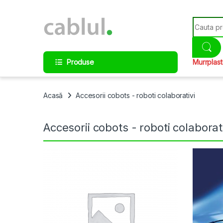
Skip to navigation
Skip to content
Search fo
Produse
Murrplast
Acasă
Accesorii cobots - roboti colaborativi
Accesorii cobots - roboti colaborat