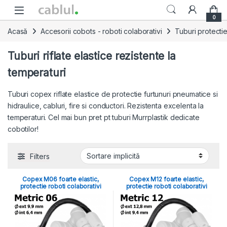
Skip to navigation
Skip to content
0
Acasă
Accesorii cobots - roboti colaborativi
Tuburi protecti
Tuburi riflate elastice rezistente la
temperaturi
Tuburi copex riflate elastice de protectie furtunuri pneumatice si
hidraulice, cabluri, fire si conductori. Rezistenta excelenta la
temperaturi. Cel mai bun pret pt tuburi Murrplastik dedicate
cobotilor!
Filters
Copex M06 foarte elastic,
Copex M12 foarte elastic,
protectie roboti colaborativi
protectie roboti colaborativi