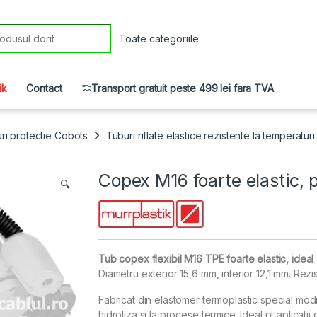
r:
ik
Contact
Transport gratuit peste 499 lei fara TVA
ri protectie Cobots
Tuburi riflate elastice rezistente la temperaturi
Copex M16 foarte elastic, p
🔍
Tub copex flexibil M16 TPE foarte elastic, idea
Diametru exterior 15,6 mm, interior 12,1 mm. Rez
Fabricat din elastomer termoplastic special modif
hidroliza si la procese termice. Ideal pt aplicati