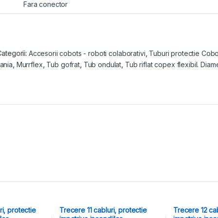
Fara conector
ategorii:
Accesorii cobots - roboti colaborativi
,
Tuburi protectie Cobo
ania
,
Murrflex
,
Tub gofrat
,
Tub ondulat
,
Tub riflat copex flexibil. Dia
i, protectie
Trecere 11 cabluri, protectie
Trecere 12 cab