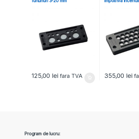
furtunuri 3-20 mm
impotriva incendii
125,00
lei
355,00
lei
fara TVA
f
Program de lucru: