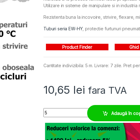
Utilizare in sisteme de manipulare si in industria
Rezistenta buna la incovoire, strivire, flexare, mi
Tuburi seria EW-HY
, protectie furtunuri pneumati
Product Finder
Ghid
Cantitate indivizibila: 5 m. Livrare: 7 zile. Pret pe
10,65
lei
fara TVA
Copex M16 foarte elastic, protectie roboti colabo
Adaugă în co