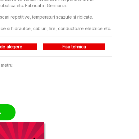
 robotica etc. Fabricat in Germania.
scari repetitive, temperaturi scazute si ridicate.
ce si hidraulice, cabluri, fire, conductoare electrice etc.
 de alegere
Fisa tehnica
r metru:
rativi quantity
ș