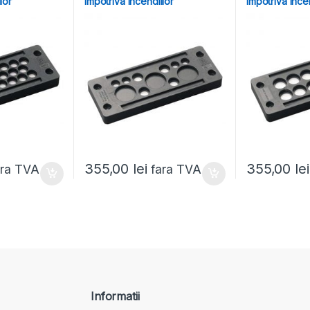
lor
impotriva incendiilor
impotriva ince
355,00
lei
355,00
lei
ara TVA
fara TVA
Informatii