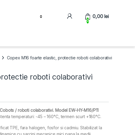
0,00
lei
0
Copex M16 foarte elastic, protectie roboti colaborativi
rotectie roboti colaborativi
l Cobots / roboti colaborativi. Model EW-HY-M16/P11
istenta temperaturi: -45 – 160°C, termen scurt +180°C.
icat TPE, fara halogen, fosfor si cadmiu. Stabilizat la
i dinamice cu sarcini mecanice mici pana la medii.