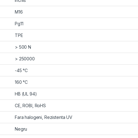
Inchis
M16
Pg11
TPE
> 500 N
> 250000
-45 °C
160 °C
HB (UL 94)
CE, ROBI, RoHS
Fara halogeni, Rezistenta UV
Negru