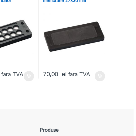
ndiilor
membrane 27×30 mm
70,00
lei
fara TVA
fara TVA
Produse