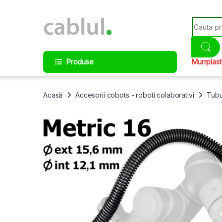
Skip to navigation
Skip to content
Search fo
Produse
Murrplast
Acasă
Accesorii cobots - roboti colaborativi
Tubu