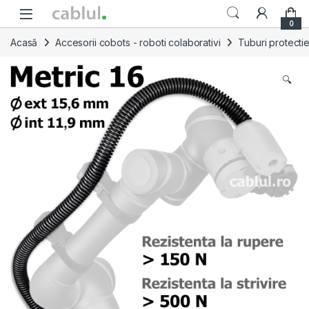
Skip to navigation
Skip to content
0
Acasă
Accesorii cobots - roboti colaborativi
Tuburi protecti
🔍