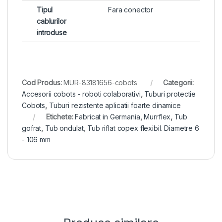
Tipul
Fara conector
cablurilor
introduse
Cod Produs:
MUR-83181656-cobots
Categorii:
Accesorii cobots - roboti colaborativi
,
Tuburi protectie
Cobots
,
Tuburi rezistente aplicatii foarte dinamice
Etichete:
Fabricat in Germania
,
Murrflex
,
Tub
gofrat
,
Tub ondulat
,
Tub riflat copex flexibil. Diametre 6
- 106 mm