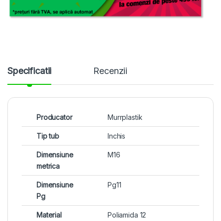
Specificatii
Recenzii
Producator
Murrplastik
Tip tub
Inchis
Dimensiune
M16
metrica
Dimensiune
Pg11
Pg
Material
Poliamida 12