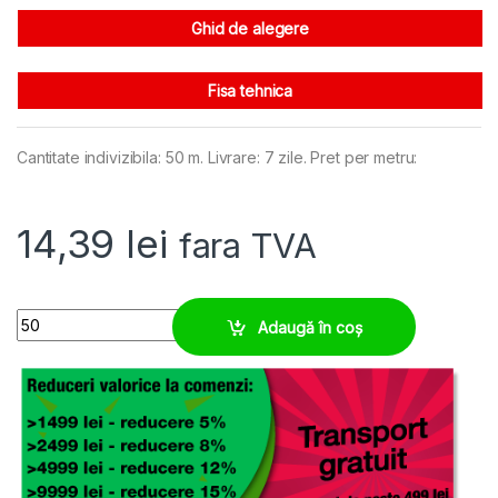
Ghid de alegere
Fisa tehnica
Cantitate indivizibila: 50 m. Livrare: 7 zile. Pret per metru:
14,39
lei
fara TVA
Tub M16 rezistenta extrema la oboseala, protectie cobots quantity
Adaugă în coș