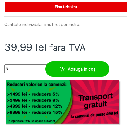
Fisa tehnica
Cantitate indivizibila: 5 m. Pret per metru:
39,99
lei
fara TVA
Tub extrem de flexibil M25, solutie roboti colaborativi coboti quanti
Adaugă în coș