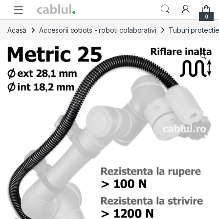
Skip to navigation
Skip to content
0
Acasă
Accesorii cobots - roboti colaborativi
Tuburi protecti
🔍