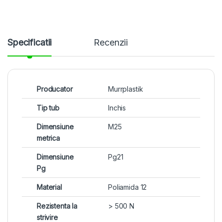
Specificatii
Recenzii
Producator
Murrplastik
Tip tub
Inchis
Dimensiune
M25
metrica
Dimensiune
Pg21
Pg
Material
Poliamida 12
Rezistenta la
> 500 N
strivire