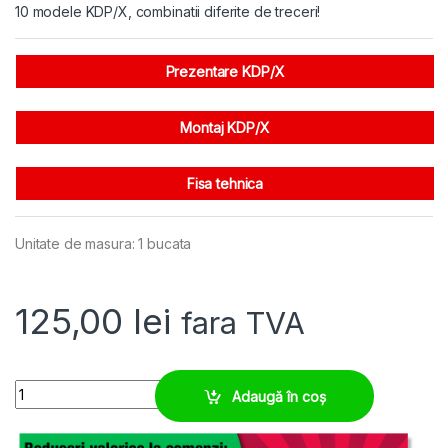
10 modele KDP/X, combinatii diferite de treceri!
Prezentare KDP/X
Montaj KDP/X
Fisa tehnica
Unitate de masura: 1 bucata
125,00
lei
fara TVA
Placa trecere 22 cabluri sau furtunuri 3-12,5 mm quantity
Adaugă în coș