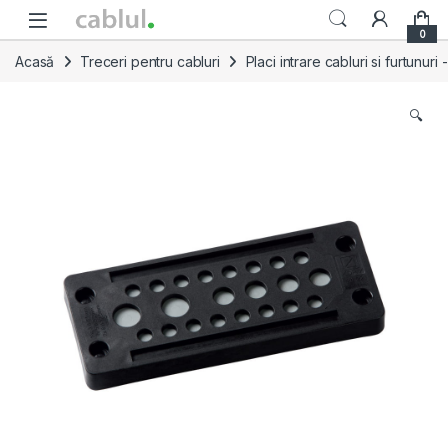
Skip to navigation
Skip to content
0
Acasă
Treceri pentru cabluri
Placi intrare cabluri si furtunuri
🔍