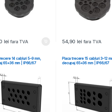
90
lei
54,90
lei
fara TVA
fara TVA
trecere 14 cabluri 5–9 mm,
Placa trecere 15 cabluri 3–12 m
j 65×36 mm | IP66/67
decupaj 65×36 mm | IP66/67