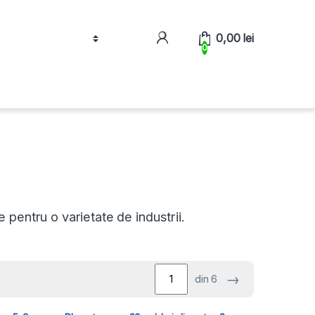
0,00
lei
0
e pentru o varietate de industrii.
→
din 6