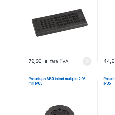
79,99
lei
44,
fara TVA
Presetupa M50 intrari multiple 2-16
Preset
mm IP65
IP65