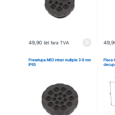
49,90
lei
49,
fara TVA
Presetupa M63 intrari multiple 3-9 mm
Placa 
IP65
decupa