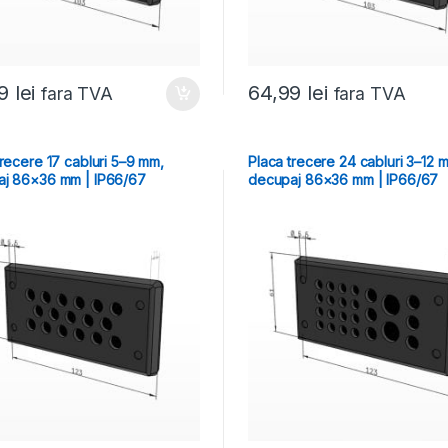
99
lei
64,99
lei
fara TVA
fara TVA
trecere 17 cabluri 5–9 mm,
Placa trecere 24 cabluri 3–12 
j 86×36 mm | IP66/67
decupaj 86×36 mm | IP66/67