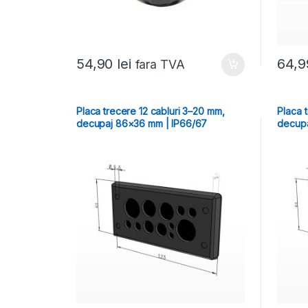
54,90
lei
64,
fara TVA
Placa trecere 12 cabluri 3–20 mm,
Placa 
decupaj 86×36 mm | IP66/67
decupa