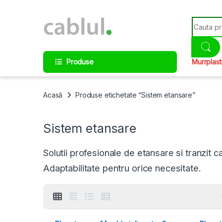
Skip to navigation
Skip to content
Search fo
Produse
Murrplast
Acasă
Produse etichetate “Sistem etansare”
Sistem etansare
Solutii profesionale de etansare si tranzit ca
Adaptabilitate pentru orice necesitate.