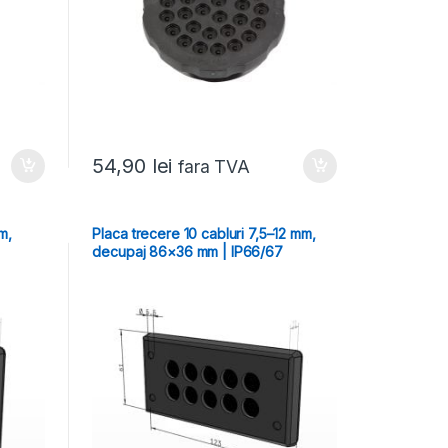
54,90
lei
fara TVA
m,
Placa trecere 10 cabluri 7,5–12 mm,
decupaj 86×36 mm | IP66/67