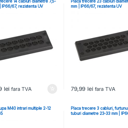
recere 14 cabluri diametre 7,5-
Placa trecere 23 cabluri diame
| IP66/67, rezistenta UV
mm | IP66/67, rezistenta UV
99
lei
79,99
lei
fara TVA
fara TVA
pa M40 intrari multiple 2-12
Placa trecere 3 cabluri, furtunur
65
tuburi diametre 23-33 mm | IP6
rezistenta UV