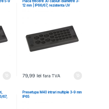
tre 5-9
Placa trecere 30 cabluri diametre 3-
12 mm | IP66/67, rezistenta UV
79,99
lei
fara TVA
i,
Presetupa M40 intrari multiple 3-9 mm
6/67,
IP65