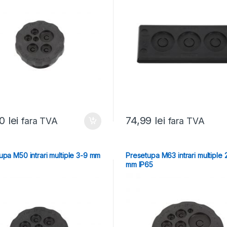
90
lei
74,99
lei
fara TVA
fara TVA
upa M50 intrari multiple 3-9 mm
Presetupa M63 intrari multiple 
mm IP65