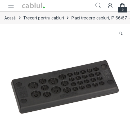
Skip to navigation
Skip to content
0
Acasă
Treceri pentru cabluri
Placi trecere cabluri, IP 66/67
🔍