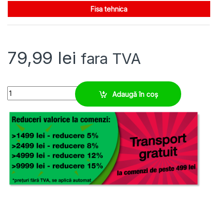
Fisa tehnica
79,99
lei
fara TVA
Placa trecere 30 cabluri diametre 3-12 mm | IP66/67, rezistenta UV 
Adaugă în coș