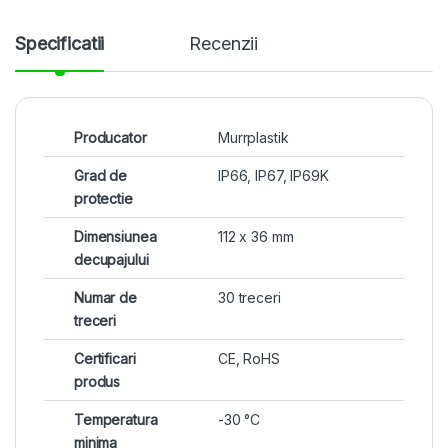
Specificatii
Recenzii
Producator
Murrplastik
Grad de
IP66, IP67, IP69K
protectie
Dimensiunea
112 x 36 mm
decupajului
Numar de
30 treceri
treceri
Certificari
CE, RoHS
produs
Temperatura
-30 °C
minima