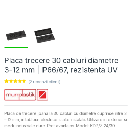
Placa trecere 30 cabluri diametre
3-12 mm | IP66/67, rezistenta UV
(
2
recenzii clienți)
Evaluat la
2
5.00
din 5 pe
baza a
evaluări ale
clienților
Placa de trecere, pana la 30 cabluri cu diametre cuprinse intre 3
– 12 mm, in tablouri electrice si alte instalatii. Utilizare in exterior si
medii industriale dure. Pret avantajos. Model: KDP/Z 24/30