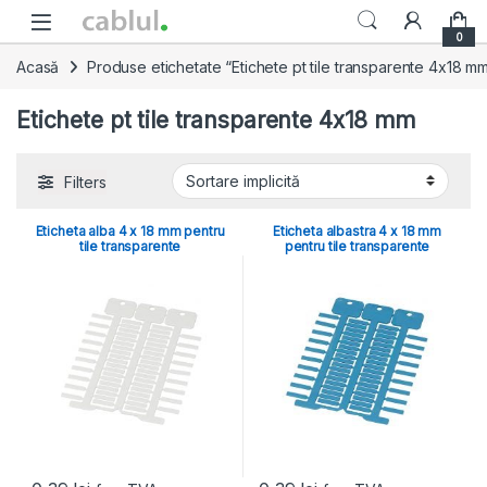
Skip to navigation
Skip to content
0
Acasă
Produse etichetate “Etichete pt tile transparente 4x18 m
Etichete pt tile transparente 4x18 mm
Filters
Eticheta alba 4 x 18 mm pentru
Eticheta albastra 4 x 18 mm
tile transparente
pentru tile transparente