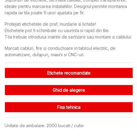
ideale pentru marcarea instalatiilor. Designul permite montarea
rapida iar tila poate fi usor ajustata pe fir.
Protejati etichetele de praf, murdarie si lichide!
Etichetele pot fi schimbate cu usurinta si rapid din tile.
Tila trebuie introdusa inainte de sertizare sau montare a cablului.
Marcati cabluri, fire si conductoare in tabloul electric, de
automatizare, dulapuri, masini si CNC-uri.
Etichete recomandate
Ghid de alegere
Fisa tehnica
Unitate de ambalare: 2000 bucati / cutie