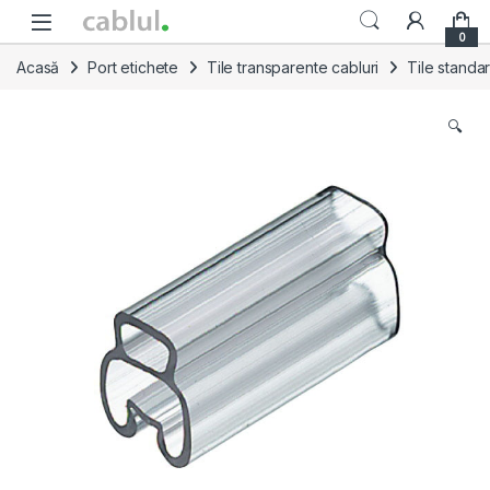
Skip to navigation
Skip to content
0
Acasă
Port etichete
Tile transparente cabluri
Tile standa
🔍