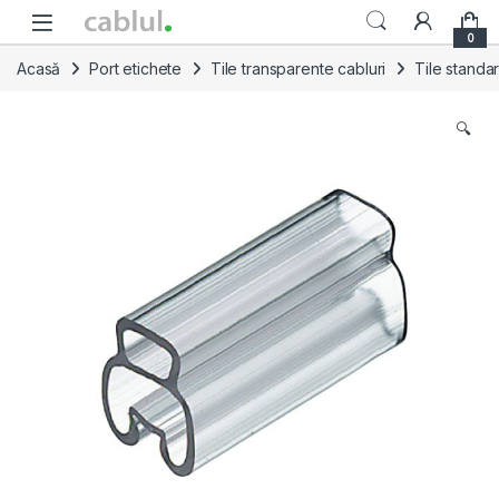
Skip to navigation
Skip to content
0
Acasă
Port etichete
Tile transparente cabluri
Tile standa
🔍