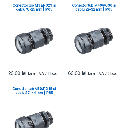
Conector tub M32/PG29 si
Conector tub M40/PG36 si
cablu 18-25 mm | IP65
cablu 22-32 mm | IP65
26,00
lei
66,00
lei
fara TVA
/ 1 buc
fara TVA
/ 1 buc
Conector tub M50/PG48 si
cablu 37-44 mm | IP65