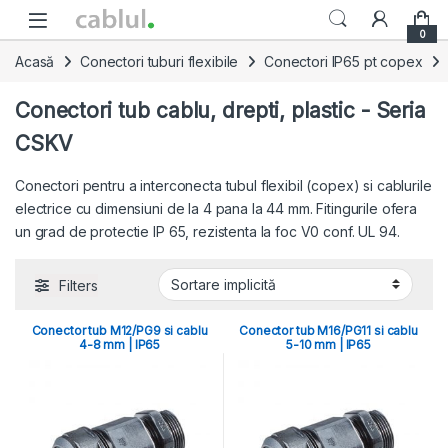
Skip to navigation
Skip to content
0
Acasă
Conectori tuburi flexibile
Conectori IP65 pt copex
Conectori tub cablu, drepti, plastic - Seria
CSKV
Conectori pentru a interconecta tubul flexibil (copex) si cablurile
electrice cu dimensiuni de la 4 pana la 44 mm. Fitingurile ofera
un grad de protectie IP 65, rezistenta la foc V0 conf. UL 94.
Filters
Conector tub M12/PG9 si cablu
Conector tub M16/PG11 si cablu
4-8 mm | IP65
5-10 mm | IP65