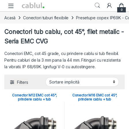
Skip to navigation
Skip to content
0
Acasă
Conectori tuburi flexibile
Presetupe copex IP69K - Conec
Conectori tub cablu, cot 45°, filet metalic -
Seria EMC CVG
Conectori EMC, cot 45 grade, cu prindere cablu si tub flexibil.
Pentru cabluri de la 3 mm pana la 44 mm. Fitinguri cu rezistenta
la vibratii. IP 68/69K. Ignifugi V-0 cu autostingere.
Filters
Conector M12 EMC cot 45°,
Conector M16 EMC cot 45°,
prindere cablu + tub
prindere cablu + tub