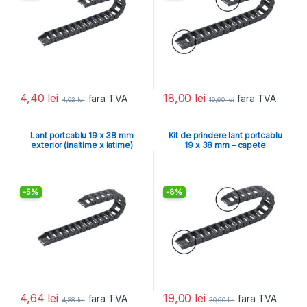
4,40
lei
18,00
lei
fara TVA
fara TVA
4,62
lei
19,60
lei
Lant portcablu 19 x 38 mm
Kit de prindere lant portcablu
exterior (inaltime x latime)
19 x 38 mm – capete
-
5%
-
8%
4,64
lei
19,00
lei
fara TVA
fara TVA
4,88
lei
20,60
lei