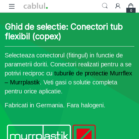
Skip to navigation
Skip to content
0
Ghid de selectie: Conectori tub
flexibil (copex)
Selecteaza conectorul (fitingul) in functie de
parametrii doriti. Conectori realizati pentru a se
potrivi reciproc cu
tuburile de protectie Murrflex
– Murrplastik
. Veti gasi o solutie completa
pentru orice aplicatie.
Fabricati in Germania. Fara halogeni.