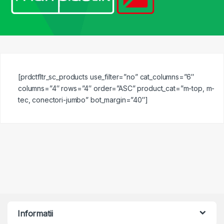
[prdctfltr_sc_products use_filter=”no” cat_columns=”6″
columns=”4″ rows=”4″ order=”ASC” product_cat=”m-top, m-
tec, conectori-jumbo” bot_margin=”40″]
Informatii