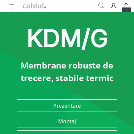
Skip to navigation
Skip to content
0
KDM/G
Membrane robuste de
trecere, stabile termic
Prezentare
Montaj