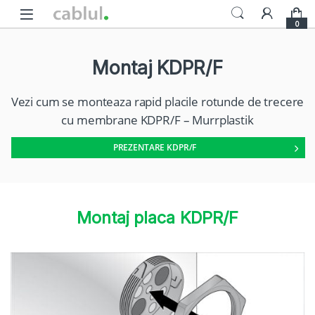
Skip to navigation
Skip to content
0
Montaj KDPR/F
Vezi cum se monteaza rapid placile rotunde de trecere
cu membrane KDPR/F – Murrplastik
PREZENTARE KDPR/F
Montaj placa KDPR/F