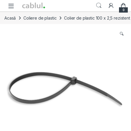
Skip to navigation
Skip to content
0
Acasă
Coliere de plastic
Colier de plastic 100 x 2,5 rezisten
🔍