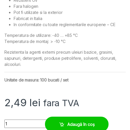
Rezistent UV
Fara halogen
Pot fi utilizate si la exterior
Fabricat in Italia
In conformitate cu toate reglementarile europene – CE
Temperatura de utilizare: -40 … +85 °C
Temperatura de montaj: > -10 °C
Rezistenta la agenti externi precum uleiuri bazice, grasimi,
sapunuri, detergenti, produse petrolifere, solventi, clorurati,
alcooluri.
Unitate de masura: 100 bucati / set
2,49
lei
fara TVA
Colier de plastic 100 x 2,5 rezistent UV, negru, set 100 buc quantity
Adaugă în coș