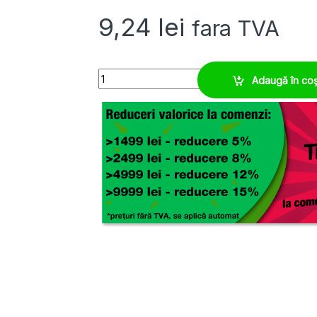
9,24
lei
fara TVA
Colier de plastic 200 x 3,6 rezistent UV, negru, 
Adaugă în co