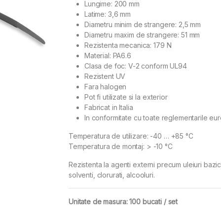
Lungime: 200 mm
Latime: 3,6 mm
Diametru minim de strangere: 2,5 mm
Diametru maxim de strangere: 51 mm
Rezistenta mecanica: 179 N
Material: PA6.6
Clasa de foc: V-2 conform UL94
Rezistent UV
Fara halogen
Pot fi utilizate si la exterior
Fabricat in Italia
In conformitate cu toate reglementarile e
Temperatura de utilizare: -40 … +85 °C
Temperatura de montaj: > -10 °C
Rezistenta la agenti externi precum uleiuri bazic
solventi, clorurati, alcooluri.
Unitate de masura: 100 bucati / set