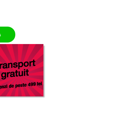
set 100 buc quantity
ș