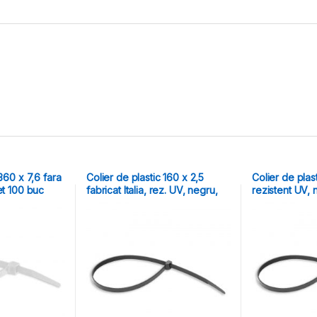
360 x 7,6 fara
Colier de plastic 160 x 2,5
Colier de plas
et 100 buc
fabricat Italia, rez. UV, negru,
rezistent UV, 
set 100 buc
buc