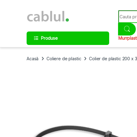
Skip to navigation
Skip to content
Search fo
Produse
Murrplast
Acasă
Coliere de plastic
Colier de plastic 200 x 