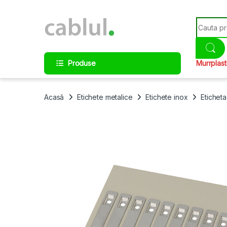
Skip to navigation
Skip to content
Search fo
Produse
Murrplast
Acasă
Etichete metalice
Etichete inox
Eticheta