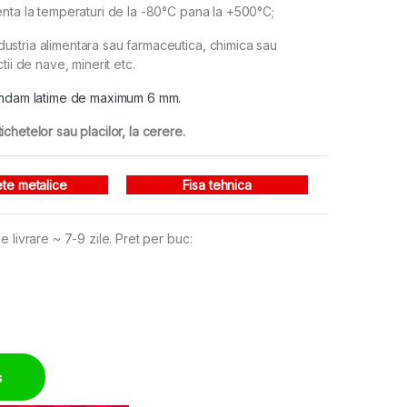
enta la temperaturi de la -80°C pana la +500°C;
ustria alimentara sau farmaceutica, chimica sau
tii de nave, minerit etc.
mandam latime de maximum 6 mm.
chetelor sau placilor, la cerere.
ete metalice
Fisa tehnica
 livrare ~ 7-9 zile. Pret per buc:
cabluri quantity
ș