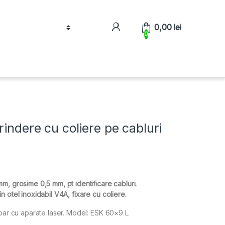
0,00
lei
0
rindere cu coliere pe cabluri
m, grosime 0,5 mm, pt identificare cabluri.
 otel inoxidabil V4A, fixare cu coliere.
doar cu aparate laser. Model: ESK 60×9 L