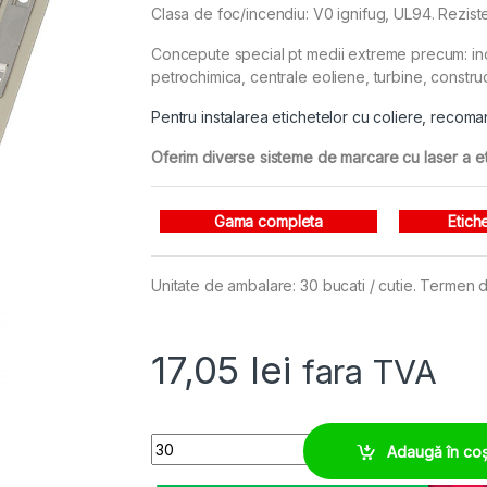
Clasa de foc/incendiu: V0 ignifug, UL94. Rezist
Concepute special pt medii extreme precum: ind
petrochimica, centrale eoliene, turbine, construc
Pentru instalarea etichetelor cu coliere, reco
Oferim diverse sisteme de marcare cu laser a eti
Gama completa
Etich
Unitate de ambalare: 30 bucati / cutie. Termen de
17,05
lei
fara TVA
Eticheta inox 60 x 9 mm, prindere cu coliere pe 
Adaugă în co