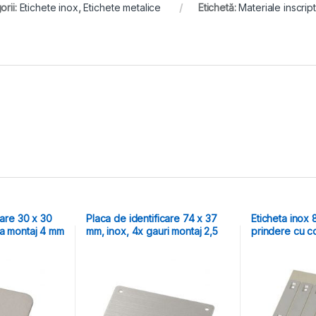
orii:
Etichete inox
,
Etichete metalice
Etichetă:
Materiale inscrip
care 30 x 30
Placa de identificare 74 x 37
Eticheta inox 
ra montaj 4 mm
mm, inox, 4x gauri montaj 2,5
prindere cu co
mm