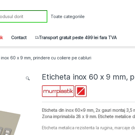
r:
ik
Contact
Transport gratuit peste 499 lei fara TVA
 inox 60 x 9 mm, prindere cu coliere pe cabluri
Eticheta inox 60 x 9 mm, p
🔍
Eticheta din inox 60×9 mm, 2x gauri montaj 3,5 m
Zona imprimabila 28 x 9 mm. Etichete metalice din
Eticheta metalica rezistenta la rugina, marcaje 