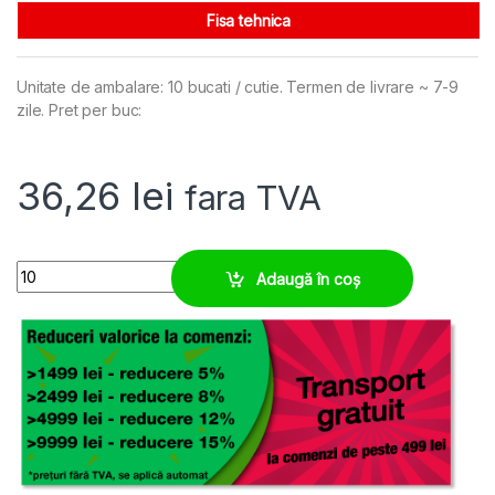
Fisa tehnica
Unitate de ambalare: 10 bucati / cutie. Termen de livrare ~ 7-9
zile. Pret per buc:
36,26
lei
fara TVA
Placa de identificare 139 x 85 mm, inox, 4x gauri montaj 3,7 mm qua
Adaugă în coș