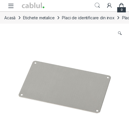
Skip to navigation
Skip to content
0
Acasă
Etichete metalice
Placi de identificare din inox
Pla
🔍