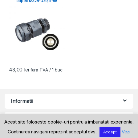
copex M32/PG29, IP65
43,00
lei
fara TVA
/ 1 buc
Informatii
Produse
Acest site foloseste cookie-uri pentru a imbunatati experienta.
Continurea navigarii reprezint acceptul dvs.
Vezi
Accept