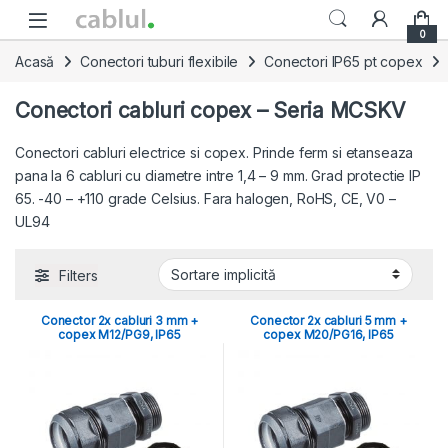
Skip to navigation
Skip to content
0
Acasă
Conectori tuburi flexibile
Conectori IP65 pt copex
Conectori cabluri copex – Seria MCSKV
Conectori cabluri electrice si copex. Prinde ferm si etanseaza
pana la 6 cabluri cu diametre intre 1,4 – 9 mm. Grad protectie IP
65. -40 – +110 grade Celsius. Fara halogen, RoHS, CE, V0 –
UL94
Filters
Conector 2x cabluri 3 mm +
Conector 2x cabluri 5 mm +
copex M12/PG9, IP65
copex M20/PG16, IP65