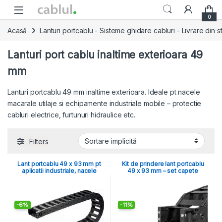
Skip to navigation
Skip to content
0
Acasă
Lanturi portcablu - Sisteme ghidare cabluri - Livrare din s
Lanturi port cablu inaltime exterioara 49
mm
Lanturi portcablu 49 mm inaltime exterioara. Ideale pt nacele
macarale utilaje si echipamente industriale mobile – protectie
cabluri electrice, furtunuri hidraulice etc.
Filters
Lant portcablu 49 x 93 mm pt
Kit de prindere lant portcablu
aplicatii industriale, nacele
49 x 93 mm – set capete
-
6%
-
11%