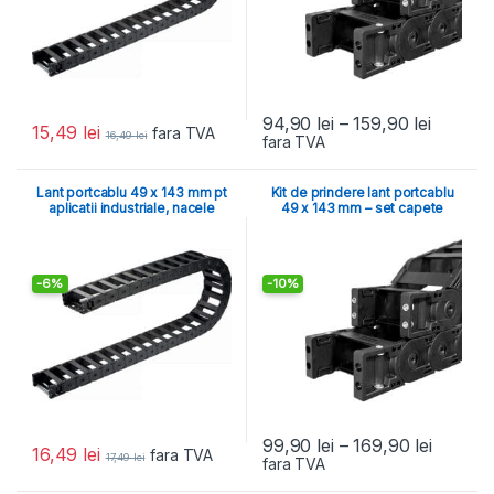
94,90
lei
–
159,90
lei
15,49
lei
fara TVA
16,49
lei
fara TVA
Lant portcablu 49 x 143 mm pt
Kit de prindere lant portcablu
aplicatii industriale, nacele
49 x 143 mm – set capete
-
6%
-
10%
99,90
lei
–
169,90
lei
16,49
lei
fara TVA
17,49
lei
fara TVA