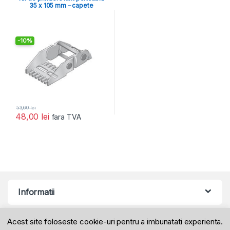
35 x 105 mm – capete
-
10%
53,60
lei
48,00
lei
fara TVA
Informatii
Acest site foloseste cookie-uri pentru a imbunatati experienta.
Produse