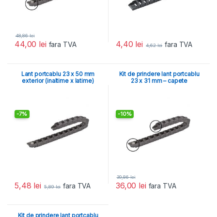
48,86
lei
4,40
lei
44,00
lei
fara TVA
fara TVA
4,62
lei
Lant portcablu 23 x 50 mm
Kit de prindere lant portcablu
exterior (inaltime x latime)
23 x 31 mm – capete
-
7%
-
10%
39,86
lei
5,48
lei
36,00
lei
fara TVA
fara TVA
5,89
lei
Kit de prindere lant portcablu