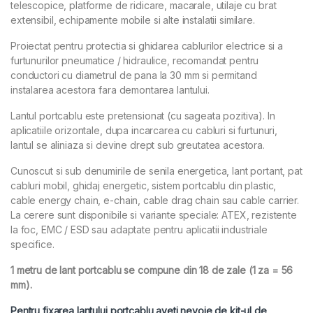
telescopice, platforme de ridicare, macarale, utilaje cu brat
extensibil, echipamente mobile si alte instalatii similare.
Proiectat pentru protectia si ghidarea cablurilor electrice si a
furtunurilor pneumatice / hidraulice, recomandat pentru
conductori cu diametrul de pana la 30 mm si permitand
instalarea acestora fara demontarea lantului.
Lantul portcablu este pretensionat (cu sageata pozitiva). In
aplicatiile orizontale, dupa incarcarea cu cabluri si furtunuri,
lantul se aliniaza si devine drept sub greutatea acestora.
Cunoscut si sub denumirile de senila energetica, lant portant, pat
cabluri mobil, ghidaj energetic, sistem portcablu din plastic,
cable energy chain, e-chain, cable drag chain sau cable carrier.
La cerere sunt disponibile si variante speciale: ATEX, rezistente
la foc, EMC / ESD sau adaptate pentru aplicatii industriale
specifice.
1 metru de lant portcablu se compune din 18 de zale (1 za = 56
mm).
Pentru fixarea lantului portcablu aveti nevoie de kit-ul de