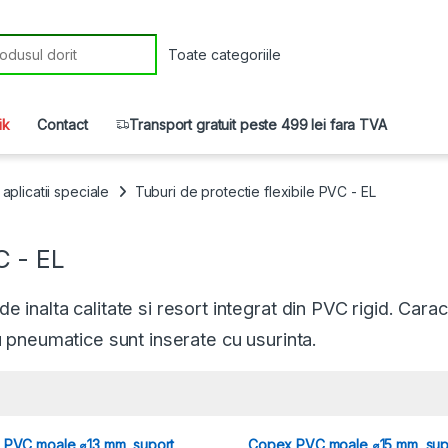
r:
ik
Contact
Transport gratuit peste 499 lei fara TVA
aplicatii speciale
Tuburi de protectie flexibile PVC - EL
C - EL
e inalta calitate si resort integrat din PVC rigid. Carac
au pneumatice sunt inserate cu usurinta.
PVC moale ⌀13 mm, suport
Copex PVC moale ⌀15 mm, sup