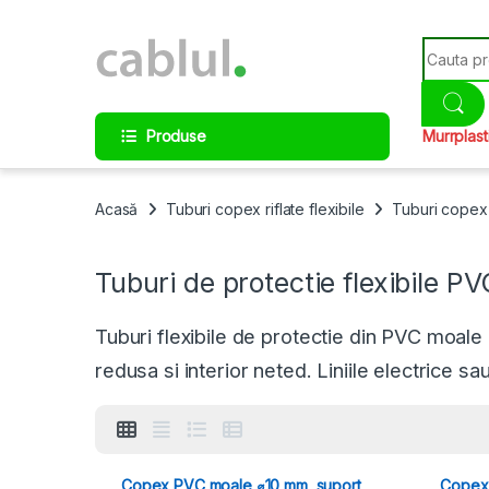
Skip to navigation
Skip to content
Search fo
Produse
Murrplast
Acasă
Tuburi copex riflate flexibile
Tuburi copex 
Tuburi de protectie flexibile PV
Tuburi flexibile de protectie din PVC moale d
redusa si interior neted. Liniile electrice s
Copex PVC moale ⌀10 mm, suport
Copex 