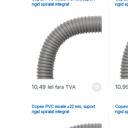
rigid spiralat integrat
rigid s
10,49
lei
10,9
fara TVA
Copex PVC moale ⌀22 mm, suport
Copex
rigid spiralat integrat
rigid s