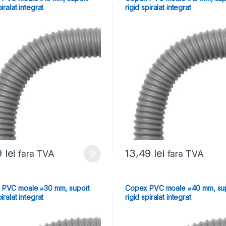
piralat integrat
rigid spiralat integrat
9
lei
13,49
lei
fara TVA
fara TVA
 PVC moale ⌀30 mm, suport
Copex PVC moale ⌀40 mm, su
piralat integrat
rigid spiralat integrat