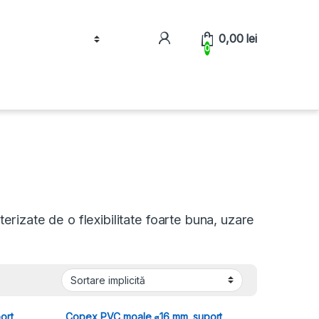
0,00
lei
0
terizate de o flexibilitate foarte buna, uzare
ort
Copex PVC moale ⌀16 mm, suport