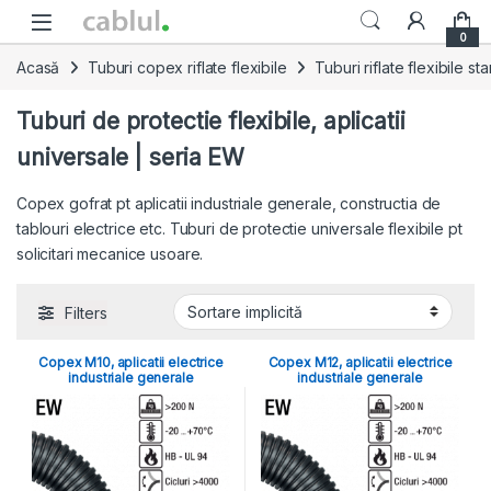
Skip to navigation
Skip to content
0
Acasă
Tuburi copex riflate flexibile
Tuburi riflate flexibile s
Tuburi de protectie flexibile, aplicatii
universale | seria EW
Copex gofrat pt aplicatii industriale generale, constructia de
tablouri electrice etc. Tuburi de protectie universale flexibile pt
solicitari mecanice usoare.
Filters
Copex M10, aplicatii electrice
Copex M12, aplicatii electrice
industriale generale
industriale generale