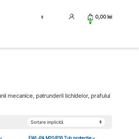
0,00
lei
0
nii mecanice, patrunderii lichidelor, prafului
–
EWL-PA M20/P16 Tub protectie –