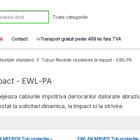
r:
ik
Contact
Transport gratuit peste 499 lei fara TVA
 flexibile standard
Tuburi flexibile rezistente la impact - EWL-PA
impact - EWL-PA
tejeaza cablurile impotriva deriorarilor datorate abraziu
at la solicitari dinamica, la impact si la strivire.
 M12/P09 Tub protectie –
EWL-PA M16/P11 Tub protectie 