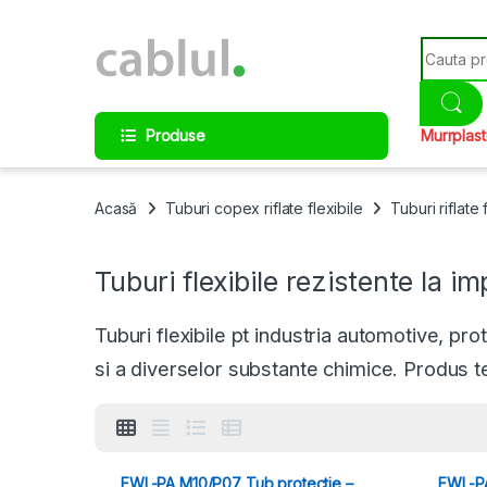
Skip to navigation
Skip to content
Search fo
Produse
Murrplast
Acasă
Tuburi copex riflate flexibile
Tuburi riflate
Tuburi flexibile rezistente la 
Tuburi flexibile pt industria automotive, pro
si a diverselor substante chimice. Produs test
EWL-PA M10/P07 Tub protectie –
EWL-PA