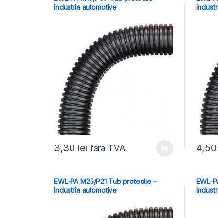
industria automotive
indust
3,30
lei
4,5
fara TVA
EWL-PA M25/P21 Tub protectie –
EWL-PA
industria automotive
indust