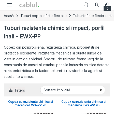
Skip to navigation
Skip to content
0
Acasă
Tuburi copex riflate flexibile
Tuburi riflate flexibile s
Tuburi rezistente chimic si impact, porfil
inalt - EWX-PP
Copex din polipropilena, rezistenta chimica, proprietati de
protectie excelente, rezistenta mecanica si durata lunga de
viata in caz de solicitari. Spectru de utilizare foarte larg de la
constructia de masini si instalatii pana la industria chimica datorita
rezistentei ridicate la factori externi si rezistentei la agenti si
substante chimice.
Filters
Copex cu rezistenta chimica si
Copex cu rezistenta chimica si
mecanica EWX-PP 70
mecanica EWX-PP 95