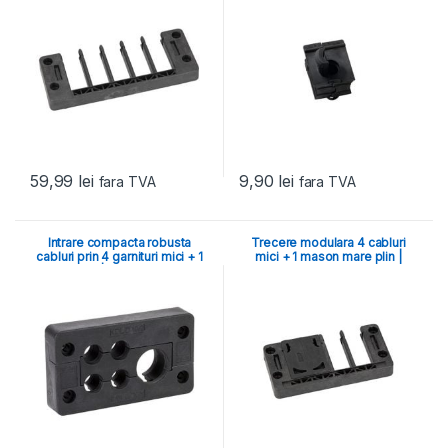
59,99
lei
9,90
lei
fara TVA
fara TVA
Intrare compacta robusta
Trecere modulara 4 cabluri
cabluri prin 4 garnituri mici + 1
mici + 1 mason mare plin |
medie | cadru KDL/D
cadru KDL/E