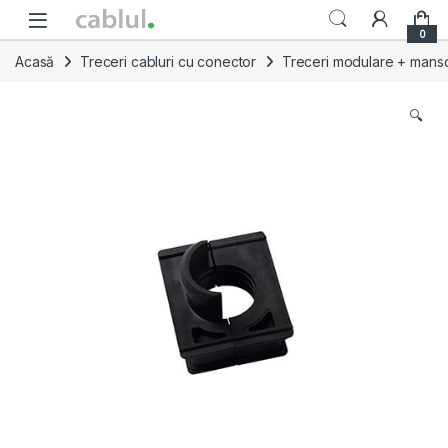
Skip to navigation
Skip to content
0
Acasă
Treceri cabluri cu conector
Treceri modulare + manso
🔍