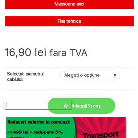
Mansoane mici
Fisa tehnica
16,90
lei
fara TVA
Selectati diametrul
cablului:
Mansoane mari, cabluri 16-31 mm, pt treceri modulare KDL/E quantit
Adaugă în coș