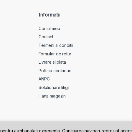
Informatii
Contul meu
Contact
Termeni si conditii
Formular de retur
Livrare si plata
Politica cookieuri
ANPC
Solutionare litigii
Harta magazin
pentru a imbunatati experienta. Continurea navigarii reprezint acce