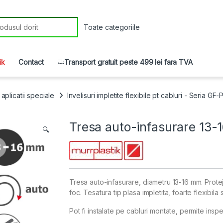
r:
ik
Contact
Transport gratuit peste 499 lei fara TVA
aplicatii speciale
Invelisuri impletite flexibile pt cabluri - Seria GF-
Tresa auto-infasurare 13-
🔍
Tresa auto-infasurare, diametru 13-16 mm. Proteje
foc. Tesatura tip plasa impletita, foarte flexibi
Pot fi instalate pe cabluri montate, permite inspect