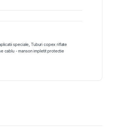
licatii speciale
,
Tuburi copex riflate
e cablu - manson impletit protectie