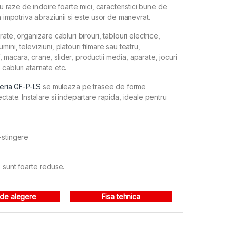
cu raze de indoire foarte mici, caracteristici bune de
a impotriva abraziunii si este usor de manevrat.
ate, organizare cabluri birouri, tablouri electrice,
ni, televiziuni, platouri filmare sau teatru,
macara, crane, slider, productii media, aparate, jocuri
cabluri atarnate etc.
eria GF-P-LS
se muleaza pe trasee de forme
ctate. Instalare si indepartare rapida, ideale pentru
-stingere
e sunt foarte reduse.
 de alegere
Fisa tehnica