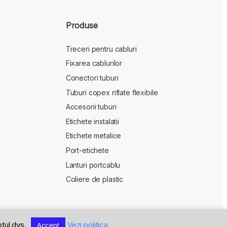
Produse
Treceri pentru cabluri
Fixarea cablurilor
Conectori tuburi
Tuburi copex riflate flexibile
Accesorii tuburi
Etichete instalatii
Etichete metalice
Port-etichete
Lanturi portcablu
Coliere de plastic
ptul dvs.
Vezi politica
Accept