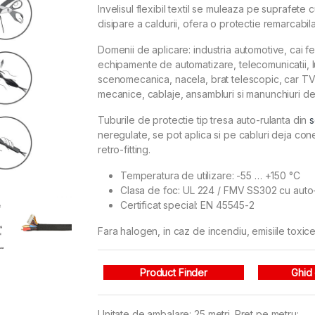
Invelisul flexibil textil se muleaza pe suprafete 
disipare a caldurii, ofera o protectie remarcabil
Domenii de aplicare: industria automotive, cai fer
echipamente de automatizare, telecomunicatii, lumi
scenomecanica, nacela, brat telescopic, car TV, 
mecanice, cablaje, ansambluri si manunchiuri de 
Tuburile de protectie tip tresa auto-rulanta din
s
neregulate, se pot aplica si pe cabluri deja cone
retro-fitting.
Temperatura de utilizare: -55 … +150 °C
Clasa de foc: UL 224 / FMV SS302 cu auto
Certificat special: EN 45545-2
Fara halogen, in caz de incendiu, emisiile toxic
Product Finder
Ghid
Unitate de ambalare: 25 metri. Pret pe metru: