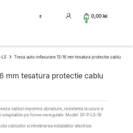
0,00
lei
0
P-LS
Tresa auto-infasurare 13-16 mm tesatura protectie cablu
16 mm tesatura protectie cablu
aza cabluri impotriva abraziunii, rezistenta la uzura si
la si adaptabila pe forme neregulate. Model: GF-P-LS-16
ia cablurilor si intretinerea instalatiilor electrice.