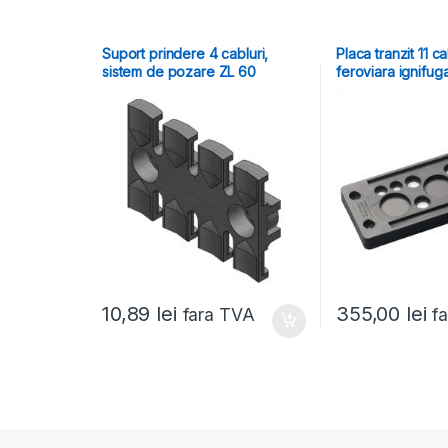
Suport prindere 4 cabluri,
Placa tranzit 11 ca
sistem de pozare ZL 60
feroviara ignifug
10,89
lei
355,00
lei
fara TVA
f