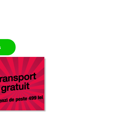
ie cablu quantity
ș