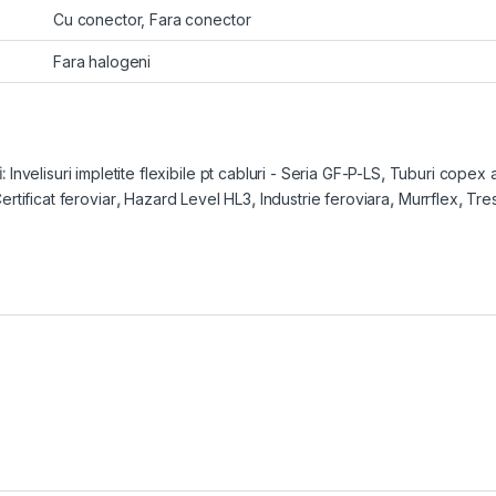
Cu conector, Fara conector
Fara halogeni
i:
Invelisuri impletite flexibile pt cabluri - Seria GF-P-LS
,
Tuburi copex ap
ertificat feroviar
,
Hazard Level HL3
,
Industrie feroviara
,
Murrflex
,
Tres