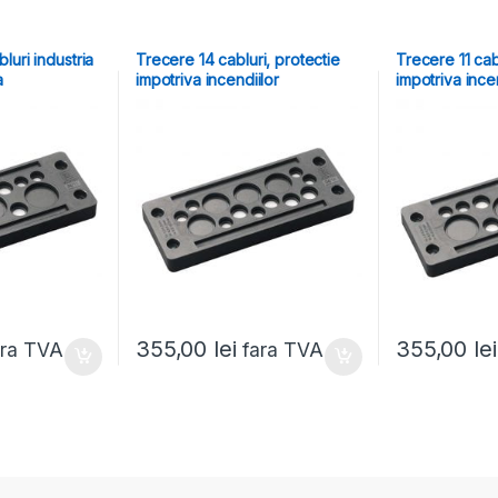
bluri industria
Trecere 14 cabluri, protectie
Trecere 11 cab
a
impotriva incendiilor
impotriva ince
355,00
lei
355,00
lei
ara TVA
fara TVA