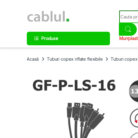
Skip to navigation
Skip to content
Search fo
Produse
Murrplast
Acasă
Tuburi copex riflate flexibile
Tuburi copex 