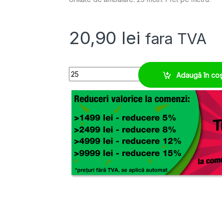
20,90
lei
fara TVA
Tresa auto-infasurare 13-16 mm tesatura protect
Adaugă în co