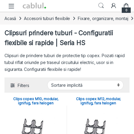
Skip to navigation
Skip to content
0
Acasă
Accesorii tuburi flexibile
Fixare, organizare, montaj
Clipsuri prindere tuburi - Configuratii
flexibile si rapide | Seria HS
Clipsuri de prindere tuburi de protectie tip copex. Pozati rapid
tubul riflat oriunde pe traseul circuitului electric, usor si in
siguranta. Configuratii flexibile si rapide!
Filters
Clips copex M10, modular,
Clips copex M12, modular,
ignifug, fara halogen
ignifug, fara halogen