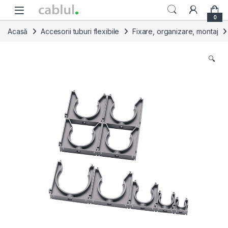
Skip to navigation
Skip to content
0
Acasă
Accesorii tuburi flexibile
Fixare, organizare, montaj
🔍