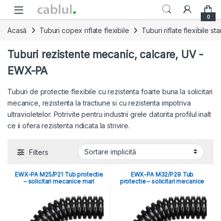
Skip to navigation
Skip to content
0
Acasă
Tuburi copex riflate flexibile
Tuburi riflate flexibile s
Tuburi rezistente mecanic, calcare, UV -
EWX-PA
Tuburi de protectie flexibile cu rezistenta foarte buna la solicitari
mecanice, rezistenta la tractiune si cu rezistenta impotriva
ultravioletelor. Potrivite pentru industrii grele datorita profilul inalt
ce ii ofera rezistenta ridicata la strivire.
Filters
EWX-PA M25/P21 Tub protectie
EWX-PA M32/P29 Tub
– solicitari mecanice mari
protectie – solicitari mecanice
mari