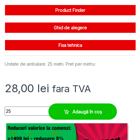
Product Finder
Ghid de alegere
Fisa tehnica
Unitate de ambalare: 25 metri. Pret per metru:
28,00
lei
fara TVA
EWX-PA M32/P29 Tub protectie - solicitari mecanice mari quantity
Adaugă în coș