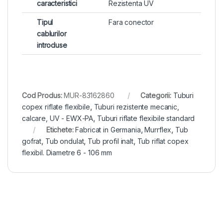
caracteristici
Rezistenta UV
Tipul
Fara conector
cablurilor
introduse
Cod Produs:
MUR-83162860
Categorii:
Tuburi
copex riflate flexibile
,
Tuburi rezistente mecanic,
calcare, UV - EWX-PA
,
Tuburi riflate flexibile standard
Etichete:
Fabricat in Germania
,
Murrflex
,
Tub
gofrat
,
Tub ondulat
,
Tub profil inalt
,
Tub riflat copex
flexibil. Diametre 6 - 106 mm