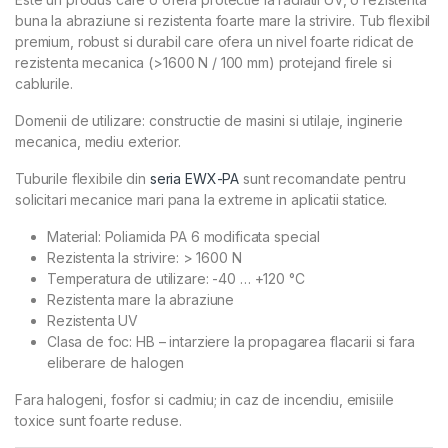
buna la abraziune si rezistenta foarte mare la strivire. Tub flexibil
premium, robust si durabil care ofera un nivel foarte ridicat de
rezistenta mecanica (>1600 N / 100 mm) protejand firele si
cablurile.
Domenii de utilizare: constructie de masini si utilaje, inginerie
mecanica, mediu exterior.
Tuburile flexibile din
seria EWX-PA
sunt recomandate pentru
solicitari mecanice mari pana la extreme in aplicatii statice.
Material: Poliamida PA 6 modificata special
Rezistenta la strivire: > 1600 N
Temperatura de utilizare: -40 … +120 °C
Rezistenta mare la abraziune
Rezistenta UV
Clasa de foc: HB – intarziere la propagarea flacarii si fara
eliberare de halogen
Fara halogeni, fosfor si cadmiu; in caz de incendiu, emisiile
toxice sunt foarte reduse.