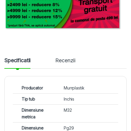
Specificatii
Recenzii
Producator
Murrplastik
Tip tub
Inchis
Dimensiune
M32
metrica
Dimensiune
Pg29