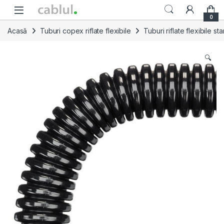
Skip to navigation
Skip to content
0
Acasă
Tuburi copex riflate flexibile
Tuburi riflate flexibile s
🔍