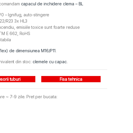
 recomandam
capacul de inchidere clema – BL
0 – Ignifug, auto-stingere
R22/R23 3x HL3
ncendiu, emisiile toxice sunt foarte reduse
ASTM E 662, RoHS
stabila
rrflex) de dimensiunea M16/P11
.
hivalent din stoc:
clemele cu capac
.
sorii tuburi
Fisa tehnica
re ~ 7-9 zile. Pret per bucata: