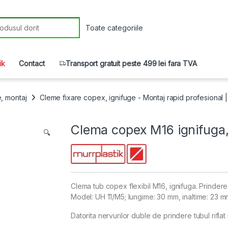
r:
ik
Contact
Transport gratuit peste 499 lei fara TVA
e, montaj
Cleme fixare copex, ignifuge - Montaj rapid profesional 
Clema copex M16 ignifuga, 
🔍
Clema tub copex flexibil M16, ignifuga. Prindere 
Model: UH 11/M5; lungime: 30 mm, inaltime: 23 mm
Datorita nervurilor duble de prindere tubul riflat