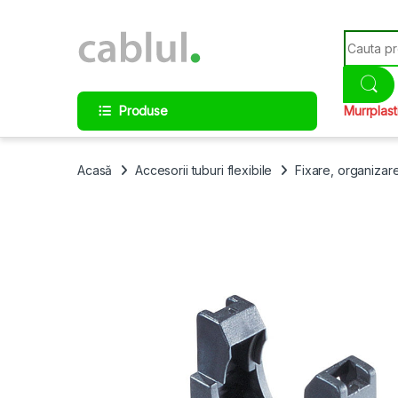
Skip to navigation
Skip to content
Search fo
Produse
Murrplast
Acasă
Accesorii tuburi flexibile
Fixare, organizar