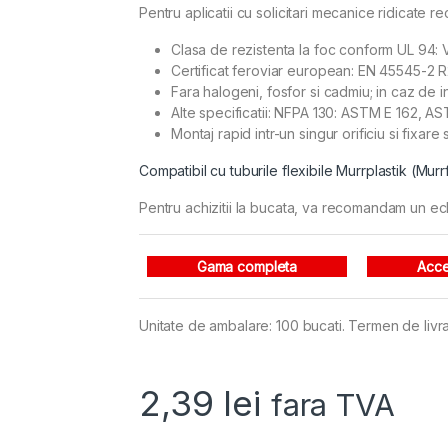
Pentru aplicatii cu solicitari mecanice ridicate
Clasa de rezistenta la foc conform UL 94: V
Certificat feroviar european: EN 45545-2 
Fara halogeni, fosfor si cadmiu; in caz de i
Alte specificatii: NFPA 130: ASTM E 162, 
Montaj rapid intr-un singur orificiu si fixare 
Compatibil cu tuburile flexibile Murrplastik (Mu
Pentru achizitii la bucata, va recomandam un ec
Gama completa
Acce
Unitate de ambalare: 100 bucati. Termen de livra
2,39
lei
fara TVA