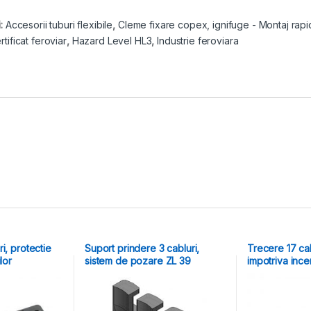
i:
Accesorii tuburi flexibile
,
Cleme fixare copex, ignifuge - Montaj rapi
rtificat feroviar
,
Hazard Level HL3
,
Industrie feroviara
i, protectie
Suport prindere 3 cabluri,
Trecere 17 cab
lor
sistem de pozare ZL 39
impotriva ince