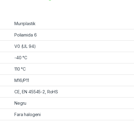
Murrplastik
Poliamida 6
V0 (UL 94)
-40 °C
110 °C
M16/P11
CE, EN 45545-2, RoHS
Negru
Fara halogeni