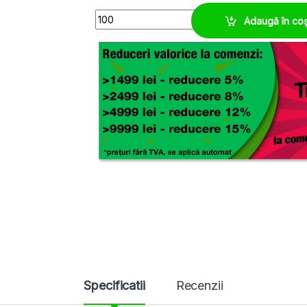
Clema copex M16 ignifuga, fixare rapida si ferm
Adaugă în co
Specificatii
Recenzii