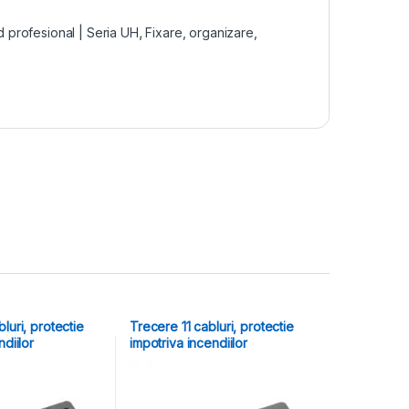
d profesional | Seria UH
,
Fixare, organizare,
luri, protectie
Trecere 11 cabluri, protectie
ndiilor
impotriva incendiilor