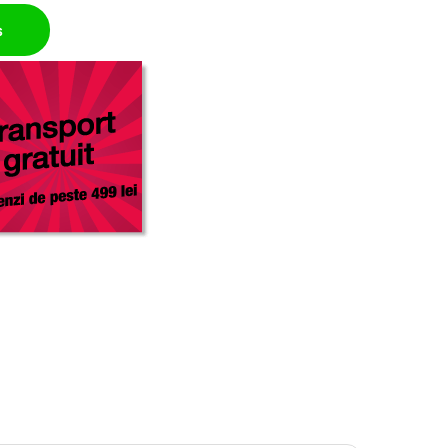
a quantity
ș