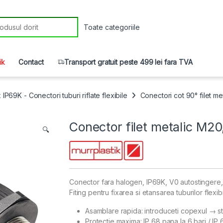
r:
ik
Contact
Transport gratuit peste 499 lei fara TVA
P69K - Conectori tuburi riflate flexibile
Conectori cot 90° filet m
Conector filet metalic M20
🔍
Conector fara halogen, IP69K, V0 autostingere,
Fiting pentru fixarea si etansarea tuburilor flexibil
Asamblare rapida: introduceti copexul → s
Protectie maxima: IP 68 pana la 6 bari / IP 