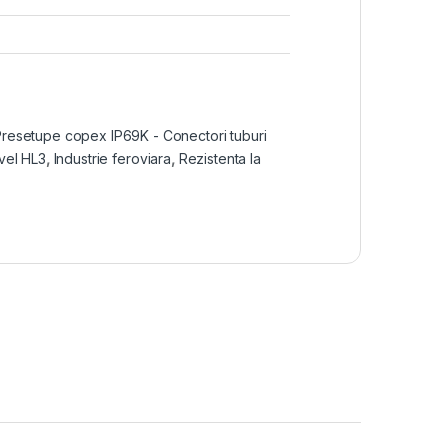
resetupe copex IP69K - Conectori tuburi
vel HL3
,
Industrie feroviara
,
Rezistenta la