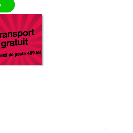
n quantity
ș