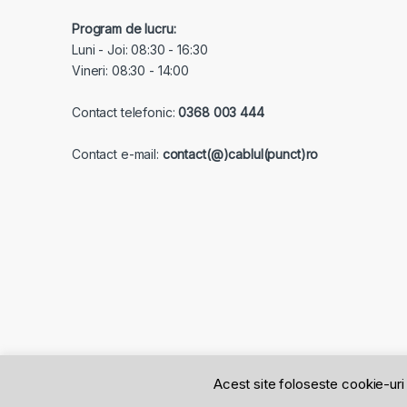
Program de lucru:
Luni - Joi: 08:30 - 16:30
Vineri: 08:30 - 14:00
Contact telefonic:
0368 003 444
Contact e-mail:
contact(@)cablul(punct)ro
Acest site foloseste cookie-uri 
©
Cablul.ro
- Solutii in jurul cablurilor!