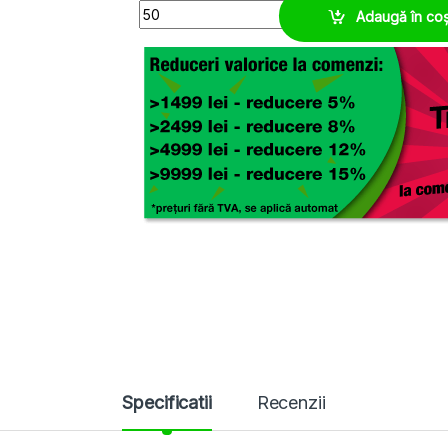
Conector filet metalic M20, cot 90°, fara haloge
Adaugă în co
Specificatii
Recenzii