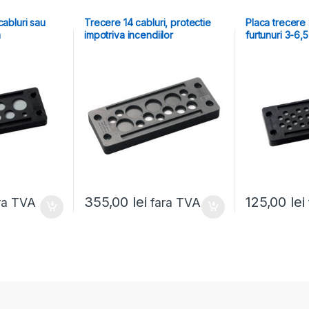
cabluri sau
Trecere 14 cabluri, protectie
Placa trecere 
m
impotriva incendiilor
furtunuri 3-6,
355,00
lei
125,00
lei
ra TVA
fara TVA