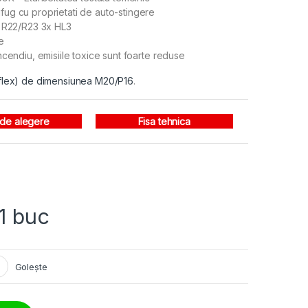
fug cu proprietati de auto-stingere
-2 R22/R23 3x HL3
e
ncendiu, emisiile toxice sunt foarte reduse
urrflex) de dimensiunea M20/P16
.
 de alegere
Fisa tehnica
 1 buc
Golește