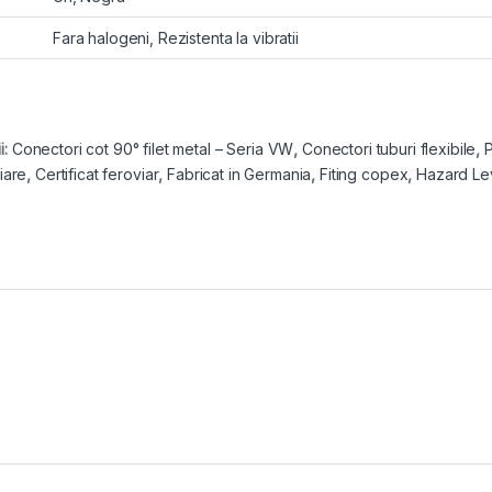
Fara halogeni, Rezistenta la vibratii
i:
Conectori cot 90° filet metal – Seria VW
,
Conectori tuburi flexibile
,
P
viare
,
Certificat feroviar
,
Fabricat in Germania
,
Fiting copex
,
Hazard Le