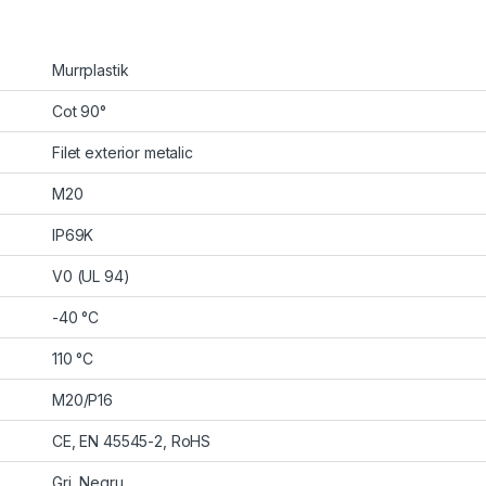
Murrplastik
Cot 90°
Filet exterior metalic
M20
IP69K
V0 (UL 94)
-40 °C
110 °C
M20/P16
CE, EN 45545-2, RoHS
Gri, Negru