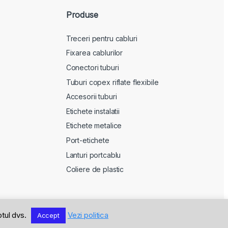
Produse
Treceri pentru cabluri
Fixarea cablurilor
Conectori tuburi
Tuburi copex riflate flexibile
Accesorii tuburi
Etichete instalatii
Etichete metalice
Port-etichete
Lanturi portcablu
Coliere de plastic
ptul dvs.
Vezi politica
Accept