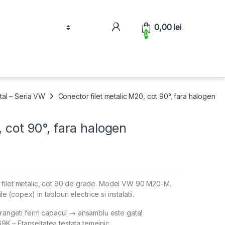
0,00
lei
0
etal – Seria VW
Conector filet metalic M20, cot 90°, fara halogen
, cot 90°, fara halogen
 filet metalic, cot 90 de grade. Model VW 90 M20-M.
e (copex) in tablouri electrice si instalatii.
trangeti ferm capacul → ansamblu este gata!
69K – Etanseitatea testata temeinic