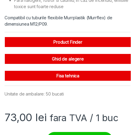
Fara halogeni, fosfor si cadmiu; in caz de incendiu, emisiile
toxice sunt foarte reduse
Compatibil cu tuburile flexibile Murrplastik (Murrflex) de
dimensiunea M12/P09
.
Product Finder
Ghid de alegere
Fisa tehnica
Unitate de ambalare: 50 bucati
73,00
lei
fara TVA
/ 1 buc