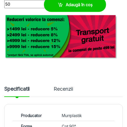
Conector pivotant, filet metalic M16, cot 90° quantity
Adaugă în coș
Specificatii
Recenzii
Producator
Murrplastik
Forma
Cot 90°