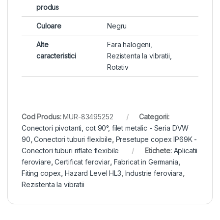
produs
Culoare
Negru
Alte
Fara halogeni,
caracteristici
Rezistenta la vibratii,
Rotativ
Cod Produs:
MUR-83495252
Categorii:
Conectori pivotanti, cot 90°, filet metalic - Seria DVW
90
,
Conectori tuburi flexibile
,
Presetupe copex IP69K -
Conectori tuburi riflate flexibile
Etichete:
Aplicatii
feroviare
,
Certificat feroviar
,
Fabricat in Germania
,
Fiting copex
,
Hazard Level HL3
,
Industrie feroviara
,
Rezistenta la vibratii