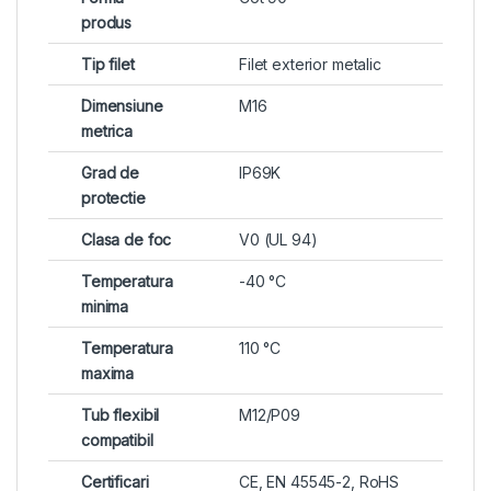
produs
Tip filet
Filet exterior metalic
Dimensiune
M16
metrica
Grad de
IP69K
protectie
Clasa de foc
V0 (UL 94)
Temperatura
-40 °C
minima
Temperatura
110 °C
maxima
Tub flexibil
M12/P09
compatibil
Certificari
CE, EN 45545-2, RoHS