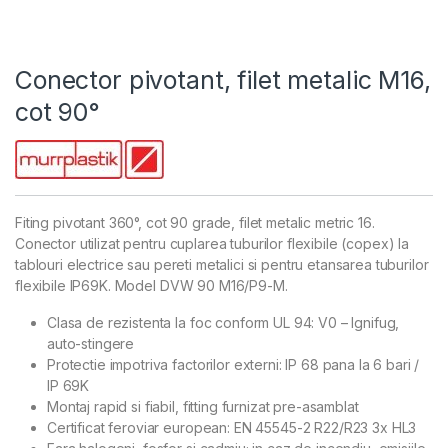
Conector pivotant, filet metalic M16,
cot 90°
Fiting pivotant 360°, cot 90 grade, filet metalic metric 16.
Conector utilizat pentru cuplarea tuburilor flexibile (copex) la
tablouri electrice sau pereti metalici si pentru etansarea tuburilor
flexibile IP69K. Model DVW 90 M16/P9-M.
Clasa de rezistenta la foc conform UL 94: V0 – Ignifug,
auto-stingere
Protectie impotriva factorilor externi: IP 68 pana la 6 bari /
IP 69K
Montaj rapid si fiabil, fitting furnizat pre-asamblat
Certificat feroviar european: EN 45545-2 R22/R23 3x HL3