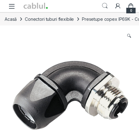
Skip to navigation
Skip to content
0
Acasă
Conectori tuburi flexibile
Presetupe copex IP69K - Conec
🔍