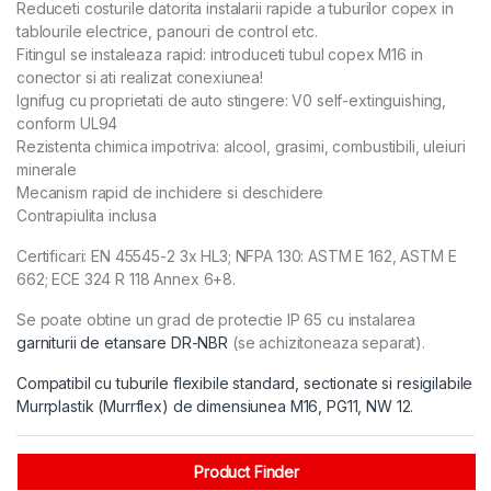
Reduceti costurile datorita instalarii rapide a tuburilor copex in
tablourile electrice, panouri de control etc.
Fitingul se instaleaza rapid: introduceti tubul copex M16 in
conector si ati realizat conexiunea!
Ignifug cu proprietati de auto stingere: V0 self-extinguishing,
conform UL94
Rezistenta chimica impotriva: alcool, grasimi, combustibili, uleiuri
minerale
Mecanism rapid de inchidere si deschidere
Contrapiulita inclusa
Certificari: EN 45545-2 3x HL3; NFPA 130: ASTM E 162, ASTM E
662; ECE 324 R 118 Annex 6+8.
Se poate obtine un grad de protectie IP 65 cu instalarea
garniturii de etansare DR-NBR
(se achizitoneaza separat).
Compatibil cu tuburile flexibile standard, sectionate si resigilabile
Murrplastik (Murrflex) de dimensiunea M16, PG11, NW 12.
Product Finder