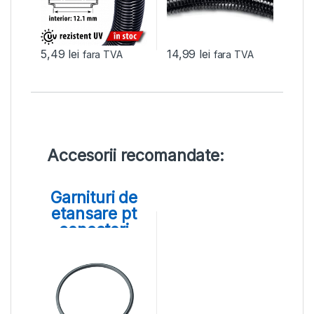
5,49
lei
14,99
lei
fara TVA
fara TVA
Accesorii recomandate:
Garnituri de
etansare pt
conectori
rapizi MSV,
KSV si WSV