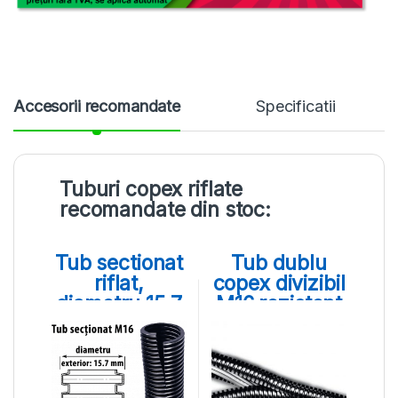
Accesorii recomandate
Specificatii
Tuburi copex riflate
recomandate din stoc:
Tub sectionat
Tub dublu
riflat,
copex divizibil
diametru 15,7
M16 rezistent
mm, rezistent
UV
UV, M16
polipropilena