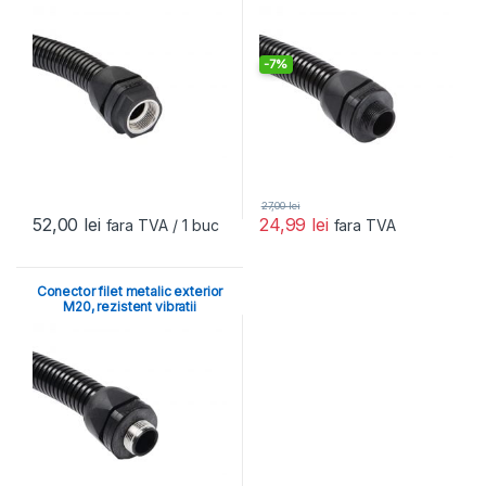
-
7%
27,00
lei
52,00
lei
24,99
lei
fara TVA
/ 1 buc
fara TVA
Conector filet metalic exterior
M20, rezistent vibratii