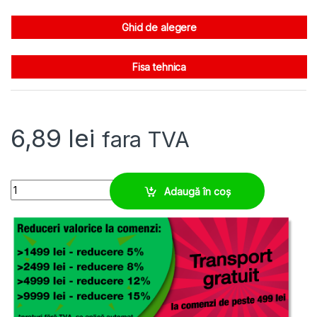
Ghid de alegere
Fisa tehnica
6,89
lei
fara TVA
Conector rapid copex M16, fitting plug-in tub riflat quantity
Adaugă în coș