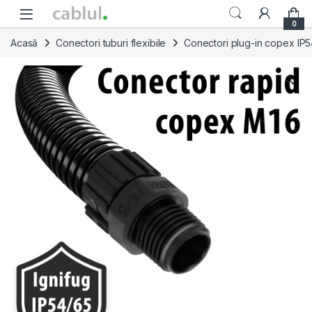
Skip to navigation
Skip to content
0
Acasă
Conectori tuburi flexibile
Conectori plug-in copex IP5
🔍