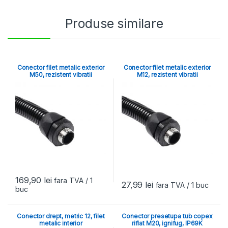
Produse similare
Conector filet metalic exterior
Conector filet metalic exterior
M50, rezistent vibratii
M12, rezistent vibratii
169,90
lei
fara TVA
/ 1
27,99
lei
fara TVA
/ 1 buc
buc
Conector drept, metric 12, filet
Conector presetupa tub copex
metalic interior
riflat M20, ignifug, IP69K