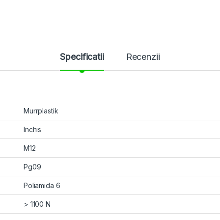
Specificatii
Recenzii
Murrplastik
Inchis
M12
Pg09
Poliamida 6
> 1100 N