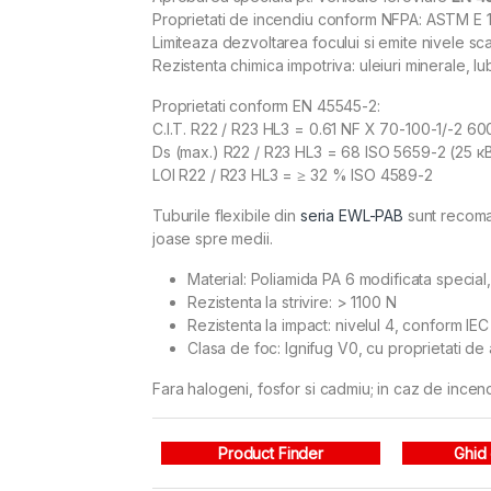
Proprietati de incendiu conform NFPA: ASTM E
Limiteaza dezvoltarea focului si emite nivele sc
Rezistenta chimica impotriva: uleiuri minerale, lubr
Proprietati conform EN 45545-2:
C.I.T. R22 / R23 HL3 = 0.61 NF X 70-100-1/-2 600
Ds (max.) R22 / R23 HL3 = 68 ISO 5659-2 (25 к
LOI R22 / R23 HL3 = ≥ 32 % ISO 4589-2
Tuburile flexibile din
seria EWL-PAB
sunt recoman
joase spre medii.
Material: Poliamida PA 6 modificata special
Rezistenta la strivire: > 1100 N
Rezistenta la impact: nivelul 4, conform IE
Clasa de foc: Ignifug V0, cu proprietati de
Fara halogeni, fosfor si cadmiu; in caz de incend
Product Finder
Ghid