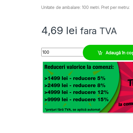
Unitate de ambalare: 100 metri. Pret per metru:
4,69
lei
fara TVA
Tub riflat M12, protectie sectorul feroviar europ
Adaugă în co