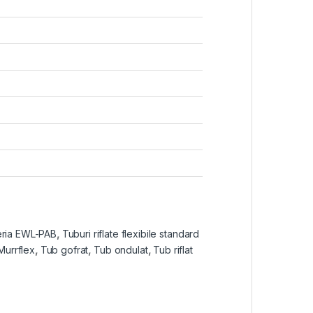
 seria EWL-PAB
,
Tuburi riflate flexibile standard
Murrflex
,
Tub gofrat
,
Tub ondulat
,
Tub riflat