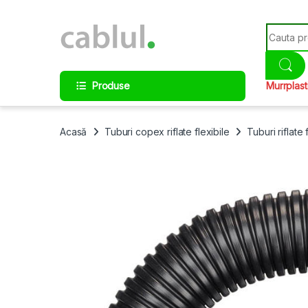
Skip to navigation
Skip to content
Search fo
Produse
Murrplast
Acasă
Tuburi copex riflate flexibile
Tuburi riflate