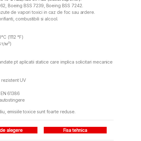
 162, Boeing BSS 7239, Boeing BSS 7242.
azute de vapori toxici in caz de foc sau ardere.
ifianti, combustibili si alcool.
°C (1112 °F)
Вт/м²)
date pt aplicatii statice care implica solicitari mecanice
, rezistent UV
C EN 61386
 autostingere
iu, emisiile toxice sunt foarte reduse.
 de alegere
Fisa tehnica