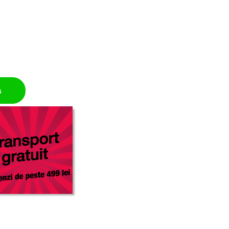
ean quantity
ș