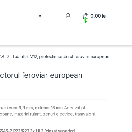
0,00
lei
0
PAB
Tub riflat M12, protectie sectorul feroviar european
ectorul feroviar european
ru interior 9,9 mm, exterior 13 mm.
Adecvat pt
agoane, material rulant, trenuri electrice, tramvaie si
545-2 R22/R23 3x HL3 (clasat superior)
.