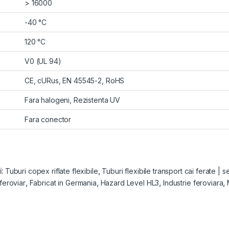
> 16000
-40 °C
120 °C
V0 (UL 94)
CE, cURus, EN 45545-2, RoHS
Fara halogeni, Rezistenta UV
Fara conector
i:
Tuburi copex riflate flexibile
,
Tuburi flexibile transport cai ferate |
 feroviar
,
Fabricat in Germania
,
Hazard Level HL3
,
Industrie feroviara
,