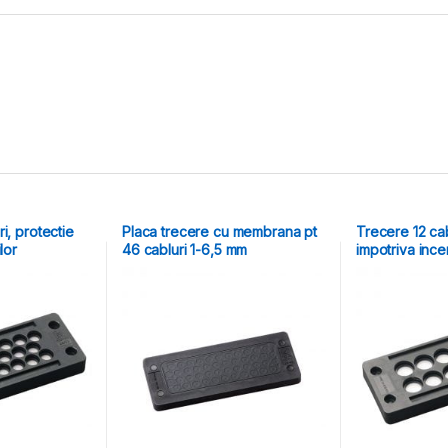
i, protectie
Placa trecere cu membrana pt
Trecere 12 cab
lor
46 cabluri 1-6,5 mm
impotriva ince