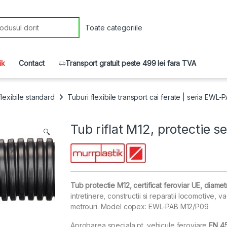
r:
ik
Contact
Transport gratuit peste 499 lei fara TVA
 flexibile standard
Tuburi flexibile transport cai ferate | seria EWL-
Tub riflat M12, protectie s
🔍
Tub protectie M12, certificat feroviar UE, diamet
intretinere, constructii si reparatii locomotive, v
metrouri. Model copex: EWL-PAB M12/P09
Aprobarea speciala pt. vehicule feroviare
EN 45