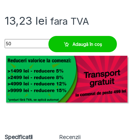
13,23
lei
fara TVA
Membrana etansare M32, trecere cabluri 1-25 mm quantity
Adaugă în coș
Specificatii
Recenzii