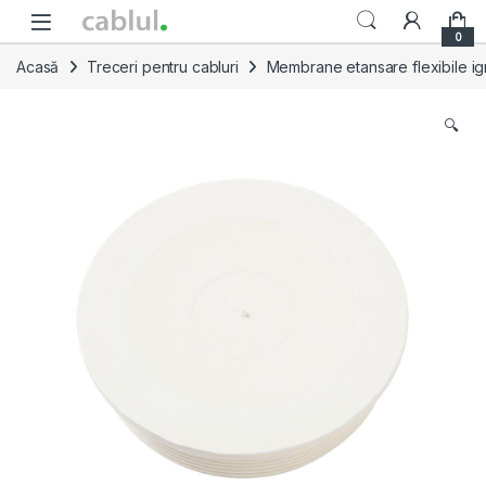
Skip to navigation
Skip to content
0
Acasă
Treceri pentru cabluri
Membrane etansare flexibile ig
🔍