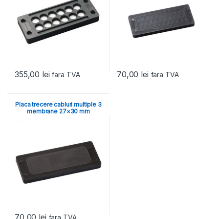
355,00
lei
70,00
lei
fara TVA
fara TVA
Placa trecere cabluri multiple 3
membrane 27×30 mm
70,00
lei
fara TVA