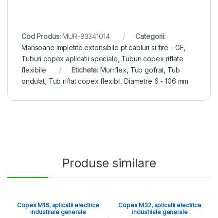
Cod Produs:
MUR-83341014
Categorii:
Mansoane impletite extensibile pt cabluri si fire - GF
,
Tuburi copex aplicatii speciale
,
Tuburi copex riflate
flexibile
Etichete:
Murrflex
,
Tub gofrat
,
Tub
ondulat
,
Tub riflat copex flexibil. Diametre 6 - 106 mm
Produse similare
Copex M16, aplicatii electrice
Copex M32, aplicatii electrice
industriale generale
industriale generale