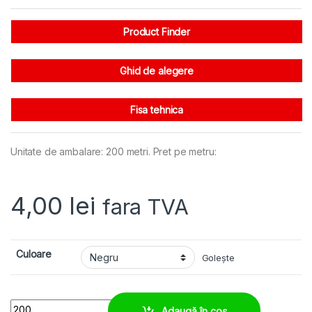
Product Finder
Ghid de alegere
Fisa tehnica
Unitate de ambalare: 200 metri. Pret pe metru:
4,00
lei
fara TVA
Culoare
Golește
Manson impletit extensibil 07-16 mm, rezistent chimic si mecanic qua
Adaugă în coș