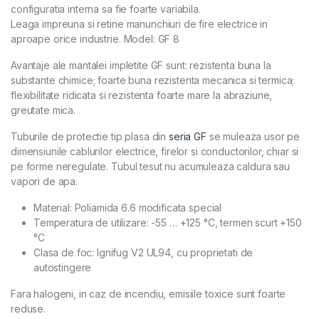
configuratia interna sa fie foarte variabila.
Leaga impreuna si retine manunchiuri de fire electrice in
aproape orice industrie. Model: GF 8
Avantaje ale mantalei impletite GF sunt: rezistenta buna la
substante chimice; foarte buna rezistenta mecanica si termica;
flexibilitate ridicata si rezistenta foarte mare la abraziune,
greutate mica.
Tuburile de protectie tip plasa din
seria GF
se muleaza usor pe
dimensiunile cablurilor electrice, firelor si conductorilor, chiar si
pe forme neregulate. Tubul tesut nu acumuleaza caldura sau
vapori de apa.
Material: Poliamida 6.6 modificata special
Temperatura de utilizare: -55 … +125 °C, termen scurt +150
°C
Clasa de foc: Ignifug V2 UL94, cu proprietati de
autostingere
Fara halogeni, in caz de incendiu, emisiile toxice sunt foarte
reduse.