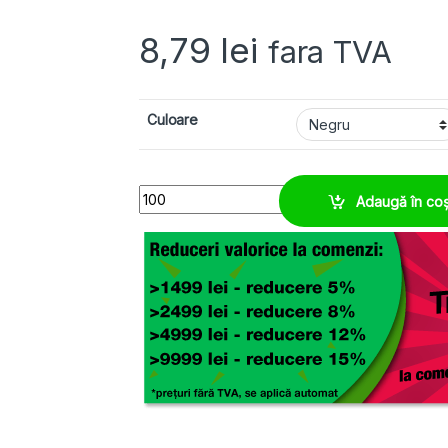
8,79
lei
fara TVA
Culoare
Tresa cabluri 12-24 mm elastica, durabila, rezist
Adaugă în co