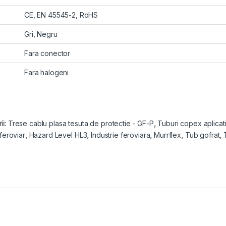
CE, EN 45545-2, RoHS
Gri, Negru
Fara conector
Fara halogeni
ii:
Trese cablu plasa tesuta de protectie - GF-P
,
Tuburi copex aplicati
 feroviar
,
Hazard Level HL3
,
Industrie feroviara
,
Murrflex
,
Tub gofrat
,