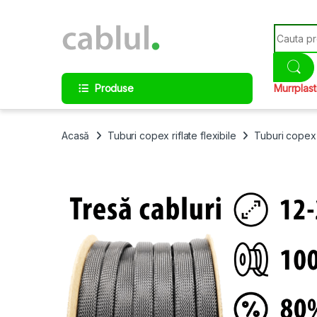
Skip to navigation
Skip to content
Search fo
Produse
Murrplast
Acasă
Tuburi copex riflate flexibile
Tuburi copex 