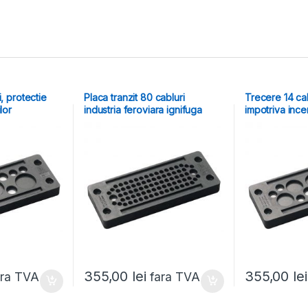
, protectie
Placa tranzit 80 cabluri
Trecere 14 cab
lor
industria feroviara ignifuga
impotriva ince
355,00
lei
355,00
lei
ara TVA
fara TVA