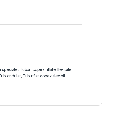
i speciale
,
Tuburi copex riflate flexibile
Tub ondulat
,
Tub riflat copex flexibil.