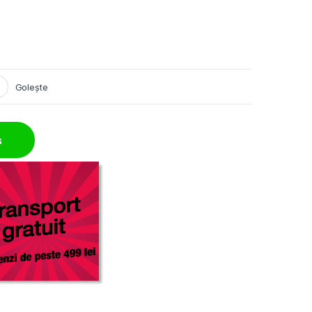
Golește
enta termic quantity
ș