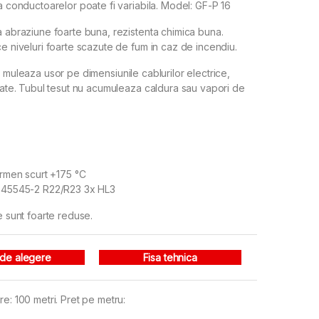
ia conductoarelor poate fi variabila. Model: GF-P 16
a abraziune foarte buna, rezistenta chimica buna.
ce niveluri foarte scazute de fum in caz de incendiu.
muleaza usor pe dimensiunile cablurilor electrice,
ulate. Tubul tesut nu acumuleaza caldura sau vapori de
ermen scurt +175 °C
N 45545-2 R22/R23 3x HL3
e sunt foarte reduse.
 de alegere
Fisa tehnica
e: 100 metri. Pret pe metru: