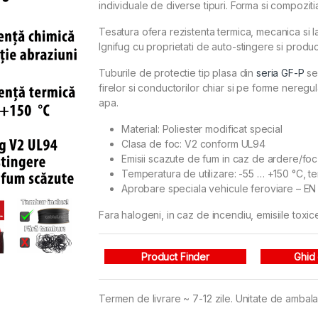
individuale de diverse tipuri. Forma si compozit
Tesatura ofera rezistenta termica, mecanica si l
Ignifug cu proprietati de auto-stingere si produ
Tuburile de protectie tip plasa din
seria GF-P
se 
firelor si conductorilor chiar si pe forme nereg
apa.
Material: Poliester modificat special
Clasa de foc: V2 conform UL94
Emisii scazute de fum in caz de ardere/foc
Temperatura de utilizare: -55 … +150 °C, t
Aprobare speciala vehicule feroviare – E
Fara halogeni, in caz de incendiu, emisiile toxic
Product Finder
Ghid
Termen de livrare ~ 7-12 zile. Unitate de ambalar