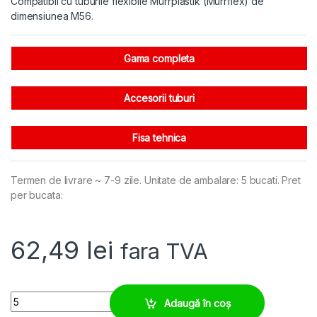
Compatibil cu tuburile flexibile Murrplastik (Murrflex) de
dimensiunea M56
.
Gama completa
Accesorii tuburi
Fisa tehnica
Termen de livrare ~ 7-9 zile. Unitate de ambalare: 5 bucati. Pret
per bucata:
62,49
lei
fara TVA
Brida tub copex M63, uz industrial, sarcini dinamice mari quantity
Adaugă în coș