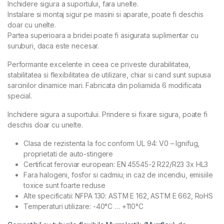
Inchidere sigura a suportului, fara unelte.
Instalare si montaj sigur pe masini si aparate, poate fi deschis
doar cu unelte.
Partea superioara a bridei poate fi asigurata suplimentar cu
suruburi, daca este necesar.
Performante excelente in ceea ce priveste durabilitatea,
stabilitatea si flexibilitatea de utilizare, chiar si cand sunt supusa
sarcinilor dinamice mari. Fabricata din poliamida 6 modificata
special.
Inchidere sigura a suportului. Prindere si fixare sigura, poate fi
deschis doar cu unelte.
Clasa de rezistenta la foc conform UL 94: V0 – Ignifug,
proprietati de auto-stingere
Certificat feroviar european: EN 45545-2 R22/R23 3x HL3
Fara halogeni, fosfor si cadmiu; in caz de incendiu, emisiile
toxice sunt foarte reduse
Alte specificatii: NFPA 130: ASTM E 162, ASTM E 662, RoHS
Temperaturi utilizare: -40°C … +110°C