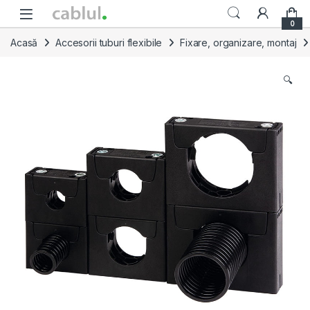
Skip to navigation
Skip to content
0
Acasă
Accesorii tuburi flexibile
Fixare, organizare, montaj
🔍