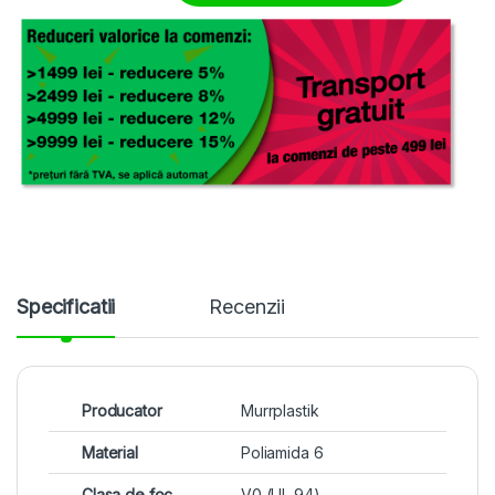
Specificatii
Recenzii
Producator
Murrplastik
Material
Poliamida 6
Clasa de foc
V0 (UL 94)