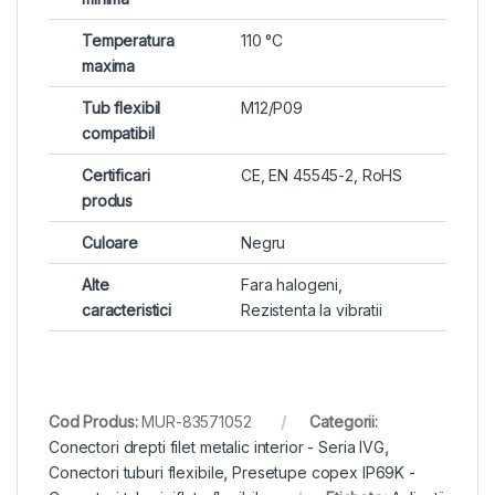
Temperatura
110 °C
maxima
Tub flexibil
M12/P09
compatibil
Certificari
CE, EN 45545-2, RoHS
produs
Culoare
Negru
Alte
Fara halogeni,
caracteristici
Rezistenta la vibratii
Cod Produs:
MUR-83571052
Categorii:
Conectori drepti filet metalic interior - Seria IVG
,
Conectori tuburi flexibile
,
Presetupe copex IP69K -