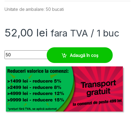
Unitate de ambalare: 50 bucati
52,00
lei
fara TVA
/ 1 buc
Conector drept, metric 12, filet metalic interior quantity
Adaugă în coș