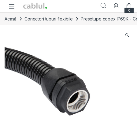
Skip to navigation
Skip to content
0
Acasă
Conectori tuburi flexibile
Presetupe copex IP69K - Conec
🔍