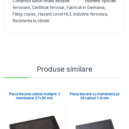
Conectori tuburi riflate flexibile
Etichete:
Aplicatii
feroviare
,
Certificat feroviar
,
Fabricat in Germania
,
Fiting copex
,
Hazard Level HL3
,
Industrie feroviara
,
Rezistenta la vibratii
Produse similare
Placa trecere cabluri multiple 3
Placa trecere cu membrana pt
membrane 27×30 mm
28 cabluri 1-9 mm