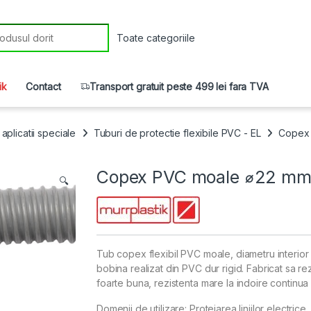
r:
ik
Contact
Transport gratuit peste 499 lei fara TVA
aplicatii speciale
Tuburi de protectie flexibile PVC - EL
Copex P
Copex PVC moale ⌀22 mm, s
🔍
Tub copex flexibil PVC moale, diametru interior 
bobina realizat din PVC dur rigid. Fabricat sa rez
foarte buna, rezistenta mare la indoire continua 
Domenii de utilizare: Protejarea liniilor electrice