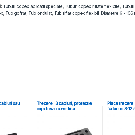
i:
Tuburi copex aplicatii speciale
,
Tuburi copex riflate flexibile
,
Tuburi
ex
,
Tub gofrat
,
Tub ondulat
,
Tub riflat copex flexibil. Diametre 6 - 10
cabluri sau
Trecere 13 cabluri, protectie
Placa trecere 
impotriva incendiilor
furtunuri 3-12