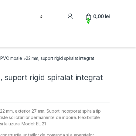
0,00
lei
0
VC moale ⌀22 mm, suport rigid spiralat integrat
uport rigid spiralat integrat
22 mm, exterior 27 mm. Suport incorporat spirala tip
iste solicitarilor permanente de indoire. Flexibilitate
si la uzura. Model: EL 21
, constructia unitatilor de comanda si a aparatelor,