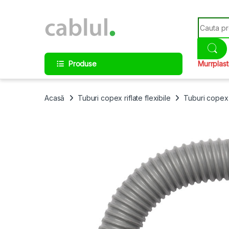
Skip to navigation
Skip to content
Search fo
Produse
Murrplast
Acasă
Tuburi copex riflate flexibile
Tuburi copex 