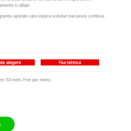
mente si utilaje.
ntru aplicatii care implica solicitari mecanice continue.
 de alegere
Fisa tehnica
e: 50 metri. Pret per metru:
ntegrat quantity
ș