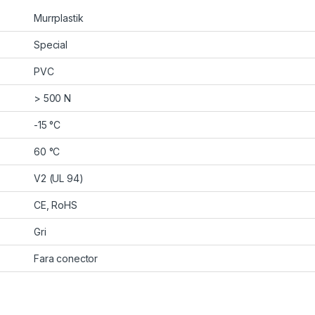
Murrplastik
Special
PVC
> 500 N
-15 °C
60 °C
V2 (UL 94)
CE, RoHS
Gri
Fara conector