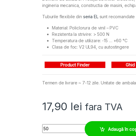
ingineria mecanica, constructia de masini, echipa
Tuburile flexibile din
seria EL
sunt recomandate pe
Material: Policlorura de vinil – PVC
Rezistenta la strivire: > 500 N
Temperatura de utilizare: -15 … +60 °C
Clasa de foc: V2 UL94, cu autostingere
Product Finder
Ghid
Termen de livrare ~ 7-12 zile. Unitate de ambalar
17,90
lei
fara TVA
Copex PVC moale ⌀22 mm, suport rigid spiralat i
Adaugă în co